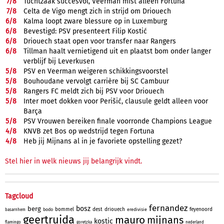
7/
8
Tuchtzaak succesvol, Veerman mist alleen Fortuna
7/
8
Celta de Vigo mengt zich in strijd om Driouech
6/
8
Kalma loopt zware blessure op in Luxemburg
6/
8
Bevestigd: PSV presenteert Filip Kostić
6/
8
Driouech staat open voor transfer naar Rangers
6/
8
Tillman haalt vernietigend uit en plaatst bom onder langer
verblijf bij Leverkusen
5/
8
PSV en Veerman weigeren schikkingsvoorstel
5/
8
Bouhoudane vervolgt carrière bij SC Cambuur
5/
8
Rangers FC meldt zich bij PSV voor Driouech
5/
8
Inter moet dokken voor Perišić, clausule geldt alleen voor
Barça
5/
8
PSV Vrouwen bereiken finale voorronde Champions League
4/
8
KNVB zet Bos op wedstrijd tegen Fortuna
4/
8
Heb jij Mijnans al in je favoriete opstelling gezet?
Stel hier in welk nieuws jij belangrijk vindt.
Tagcloud
fernandez
bosz
berg
bommel
dest
driouech
feyenoord
bodo
eredivisie
basarnhem
geertruida
mauro
mijnans
kostic
flamingo
goretzka
nederland