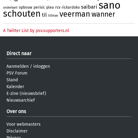
sano
saibari
rcv
opbouw
perisic
plea
rickardoko
onderkant
schouten
veerman
wanner
til
tillman
A Twitter List by psv.supporters.nl
Direct naar
Aanmelden
/
inloggen
PSV Forum
Stand
Kalender
E-zine (nieuwsbrief)
Nieuwsarchief
Over ons
Voor webmasters
Disclaimer
Privacy