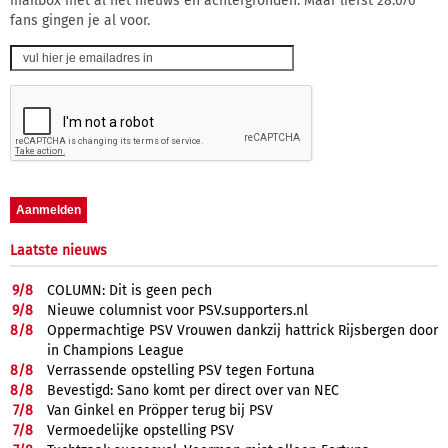
mailbox met al het nieuws en achtergronden. Maar liefst 28.676
fans gingen je al voor.
Laatste nieuws
9/
8
COLUMN: Dit is geen pech
9/
8
Nieuwe columnist voor PSV.supporters.nl
8/
8
Oppermachtige PSV Vrouwen dankzij hattrick Rijsbergen door
in Champions League
8/
8
Verrassende opstelling PSV tegen Fortuna
8/
8
Bevestigd: Sano komt per direct over van NEC
7/
8
Van Ginkel en Pröpper terug bij PSV
7/
8
Vermoedelijke opstelling PSV