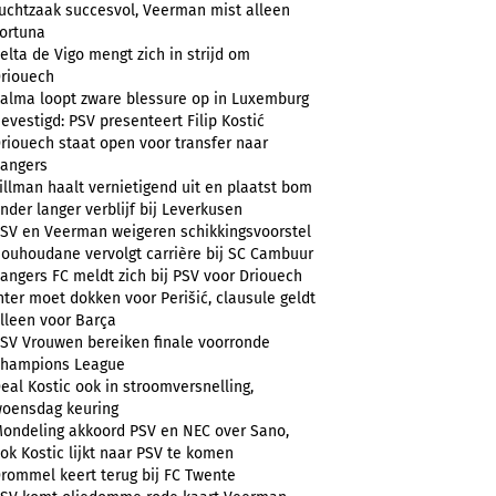
uchtzaak succesvol, Veerman mist alleen
ortuna
elta de Vigo mengt zich in strijd om
riouech
alma loopt zware blessure op in Luxemburg
evestigd: PSV presenteert Filip Kostić
riouech staat open voor transfer naar
angers
illman haalt vernietigend uit en plaatst bom
nder langer verblijf bij Leverkusen
SV en Veerman weigeren schikkingsvoorstel
ouhoudane vervolgt carrière bij SC Cambuur
angers FC meldt zich bij PSV voor Driouech
nter moet dokken voor Perišić, clausule geldt
lleen voor Barça
SV Vrouwen bereiken finale voorronde
hampions League
eal Kostic ook in stroomversnelling,
oensdag keuring
ondeling akkoord PSV en NEC over Sano,
ok Kostic lijkt naar PSV te komen
rommel keert terug bij FC Twente