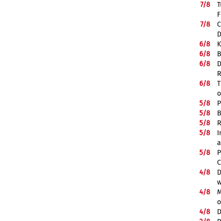
7/
8
T
F
7/
8
C
D
6/
8
K
6/
8
B
6/
8
D
R
6/
8
T
o
5/
8
P
5/
8
B
5/
8
R
5/
8
I
a
5/
8
P
C
4/
8
D
w
4/
8
M
o
4/
8
D