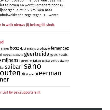
SV komt oliedomme rode kaart Veerman
iet te boven en wordt vernederd door AZ
ijsbergen leidt PSV Vrouwen naar
ndrukwekkende zege tegen FC Twente
r in welk nieuws jij belangrijk vindt.
ud
bosz
fernandez
dest
eredivisie
driouech
o
bommel
geertruida
kostic
rd
godts
flamingo
gasiorowski
o
mijnans
perisic
onderkant
plea
rcv
opbouw
nederland
sano
saibari
oko
houten
veerman
til
tillman
ner
r List by psv.supporters.nl