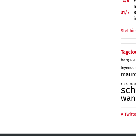
2/
8
P
n
31/
7
R
i
Stel hie
Tagclo
berg
bod
feyenoo
maur
rickard
sc
wan
A Twitte