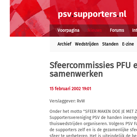
Voorpagina
Nieuws
Forums
In
Archief
Wedstrijden
Standen
E-zine
Sfeercommissies PFU e
samenwerken
15 februari 2002 19:01
Verslaggever: RvW
Onder het motto "SFEER MAKEN DOE JE MET Z
Supportersvereniging PSV de handen ineenge
thuiswedstrijden organiseren. Volgens PSV F
de supporters zelf en is de gezamenlijke s
sfeer te verbeteren. Het is uiteindelijk de 