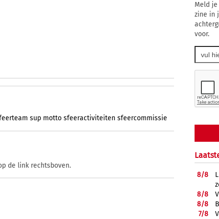
Meld je
zine in
achterg
voor.
feerteam
sup
motto
sfeeractiviteiten
sfeercommissie
Laatst
op de link rechtsboven.
8/
8
L
z
8/
8
V
8/
8
B
7/
8
V