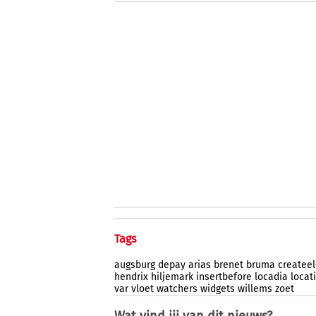
Tags
augsburg
depay
arias
brenet
bruma
createe
hendrix
hiljemark
insertbefore
locadia
locat
var
vloet
watchers
widgets
willems
zoet