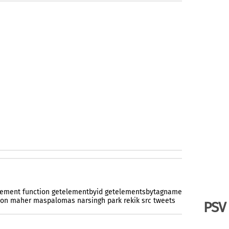
lement
function
getelementbyid
getelementsbytagname
ion
maher
maspalomas
narsingh
park
rekik
src
tweets
PSV