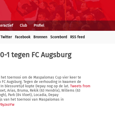
teractief
Club
Profiel
Twitter
Facebook
Bronnen
Scorebord
RSS feed
t 0-1 tegen FC Augsburg
ub het toernooi om de Maspalomas Cup vier keer te
en FC Augsburg. Tegen de verhouding in kwamen de
 In blessuretijd kopte Depay nog op de lat.
Tweets from
oet, Arias, Bruma, Rekik (63 Hendrix), Willems (63
gh), Park (84 Vloet), Locadia, Depay
js van het toernooi van Maspalomas in
yY6yzxoYw