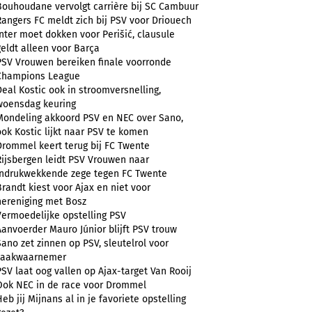
Bouhoudane vervolgt carrière bij SC Cambuur
Rangers FC meldt zich bij PSV voor Driouech
Inter moet dokken voor Perišić, clausule
geldt alleen voor Barça
PSV Vrouwen bereiken finale voorronde
Champions League
Deal Kostic ook in stroomversnelling,
woensdag keuring
Mondeling akkoord PSV en NEC over Sano,
ook Kostic lijkt naar PSV te komen
Drommel keert terug bij FC Twente
Rijsbergen leidt PSV Vrouwen naar
indrukwekkende zege tegen FC Twente
Brandt kiest voor Ajax en niet voor
hereniging met Bosz
Vermoedelijke opstelling PSV
Aanvoerder Mauro Júnior blijft PSV trouw
Sano zet zinnen op PSV, sleutelrol voor
zaakwaarnemer
PSV laat oog vallen op Ajax-target Van Rooij
Ook NEC in de race voor Drommel
Heb jij Mijnans al in je favoriete opstelling