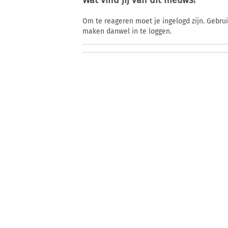
Wat vind jij van dit nieuws?
Om te reageren moet je ingelogd zijn. Gebru
maken danwel in te loggen.