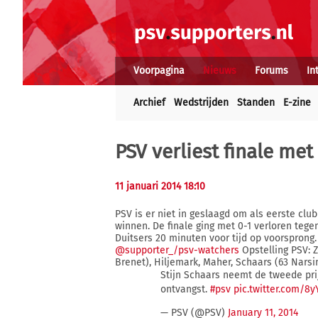
Voorpagina
Nieuws
Forums
In
Archief
Wedstrijden
Standen
E-zine
PSV verliest finale me
11 januari 2014 18:10
PSV is er niet in geslaagd om als eerste cl
winnen. De finale ging met 0-1 verloren teg
Duitsers 20 minuten voor tijd op voorsprong.
@supporter_/psv-watchers
Opstelling PSV: Z
Brenet), Hiljemark, Maher, Schaars (63 Narsin
Stijn Schaars neemt de tweede pri
ontvangst.
#psv
pic.twitter.com/8
— PSV (@PSV)
January 11, 2014