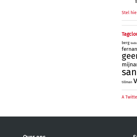
Stel hie
Tagclo
berg
bodo
ferna
gee
mijna
sa
tillman
A Twitte