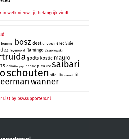
gezet?
r in welk nieuws jij belangrijk vindt.
ud
bosz
dest
eredivisie
bommel
driouech
ndez
flamingo
feyenoord
gasiorowski
rtruida
mauro
godts
kostic
saibari
ns
plea
perisic
rcv
opbouw
pepi
schouten
no
til
sildillia
stewart
veerman
wanner
r List by psv.supporters.nl