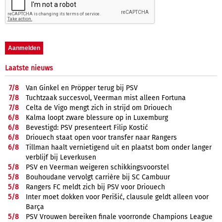
Laatste nieuws
7/
8
Van Ginkel en Pröpper terug bij PSV
7/
8
Tuchtzaak succesvol, Veerman mist alleen Fortuna
7/
8
Celta de Vigo mengt zich in strijd om Driouech
6/
8
Kalma loopt zware blessure op in Luxemburg
6/
8
Bevestigd: PSV presenteert Filip Kostić
6/
8
Driouech staat open voor transfer naar Rangers
6/
8
Tillman haalt vernietigend uit en plaatst bom onder langer
verblijf bij Leverkusen
5/
8
PSV en Veerman weigeren schikkingsvoorstel
5/
8
Bouhoudane vervolgt carrière bij SC Cambuur
5/
8
Rangers FC meldt zich bij PSV voor Driouech
5/
8
Inter moet dokken voor Perišić, clausule geldt alleen voor
Barça
5/
8
PSV Vrouwen bereiken finale voorronde Champions League