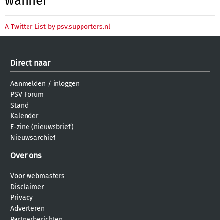
wanner
A Twitter List by psv.supporters.nl
Direct naar
Aanmelden
/
inloggen
PSV Forum
Stand
Kalender
E-zine (nieuwsbrief)
Nieuwsarchief
Over ons
Voor webmasters
Disclaimer
Privacy
Adverteren
Partnerberichten