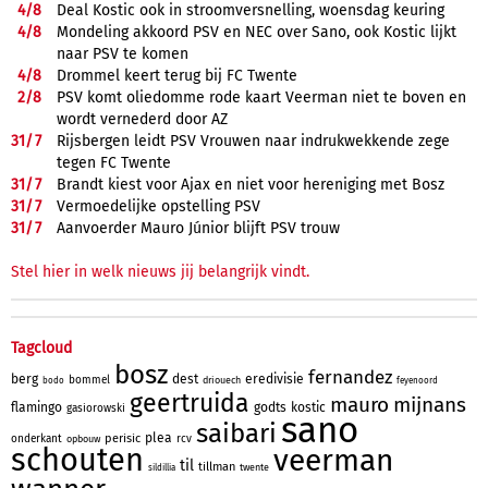
4/
8
Deal Kostic ook in stroomversnelling, woensdag keuring
4/
8
Mondeling akkoord PSV en NEC over Sano, ook Kostic lijkt
naar PSV te komen
4/
8
Drommel keert terug bij FC Twente
2/
8
PSV komt oliedomme rode kaart Veerman niet te boven en
wordt vernederd door AZ
31/
7
Rijsbergen leidt PSV Vrouwen naar indrukwekkende zege
tegen FC Twente
31/
7
Brandt kiest voor Ajax en niet voor hereniging met Bosz
31/
7
Vermoedelijke opstelling PSV
31/
7
Aanvoerder Mauro Júnior blijft PSV trouw
Stel hier in welk nieuws jij belangrijk vindt.
Tagcloud
bosz
fernandez
berg
dest
eredivisie
bommel
driouech
bodo
feyenoord
geertruida
mauro
mijnans
flamingo
godts
kostic
gasiorowski
sano
saibari
plea
perisic
onderkant
rcv
opbouw
schouten
veerman
til
tillman
twente
sildillia