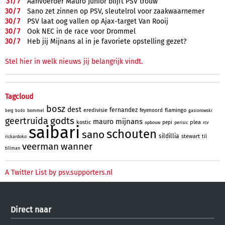
31/
7
Aanvoerder Mauro Júnior blijft PSV trouw
30/
7
Sano zet zinnen op PSV, sleutelrol voor zaakwaarnemer
30/
7
PSV laat oog vallen op Ajax-target Van Rooij
30/
7
Ook NEC in de race voor Drommel
30/
7
Heb jij Mijnans al in je favoriete opstelling gezet?
Stel hier in welk nieuws jij belangrijk vindt.
Tagcloud
bosz
dest
fernandez
eredivisie
flamingo
feyenoord
bommel
gasiorowski
berg
bodo
godts
geertruida
mijnans
mauro
kostic
plea
pepi
opbouw
perisic
rcv
saibari
schouten
sano
sildillia
stewart
til
rickardoko
veerman
wanner
tillman
A Twitter List by psv.supporters.nl
Direct naar