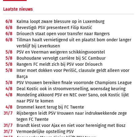
Laatste nieuws
6/
8
Kalma loopt zware blessure op in Luxemburg
6/
8
Bevestigd: PSV presenteert Filip Kostić
6/
8
Driouech staat open voor transfer naar Rangers
6/
8
Tillman haalt vernietigend uit en plaatst bom onder langer
verblijf bij Leverkusen
5/
8
PSV en Veerman weigeren schikkingsvoorstel
5/
8
Bouhoudane vervolgt carrière bij SC Cambuur
5/
8
Rangers FC meldt zich bij PSV voor Driouech
5/
8
Inter moet dokken voor Perišić, clausule geldt alleen voor
Barça
5/
8
PSV Vrouwen bereiken finale voorronde Champions League
4/
8
Deal Kostic ook in stroomversnelling, woensdag keuring
4/
8
Mondeling akkoord PSV en NEC over Sano, ook Kostic lijkt
naar PSV te komen
4/
8
Drommel keert terug bij FC Twente
31/
7
Rijsbergen leidt PSV Vrouwen naar indrukwekkende zege
tegen FC Twente
31/
7
Brandt kiest voor Ajax en niet voor hereniging met Bosz
31/
7
Vermoedelijke opstelling PSV