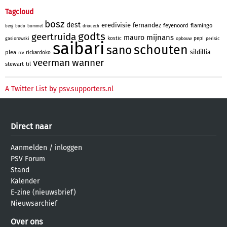
Tagcloud
bosz
dest
eredivisie
fernandez
feyenoord
flamingo
berg
bodo
bommel
driouech
godts
geertruida
mijnans
mauro
kostic
pepi
gasiorowski
opbouw
perisic
saibari
schouten
sano
sildillia
plea
rickardoko
rcv
veerman
wanner
stewart
til
A Twitter List by psv.supporters.nl
Direct naar
Aanmelden
/
inloggen
PSV Forum
Stand
Kalender
E-zine (nieuwsbrief)
Nieuwsarchief
Over ons