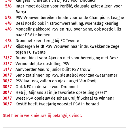
5/
8
Rangers FC meldt zich bij PSV voor Driouech
5/
8
Inter moet dokken voor Perišić, clausule geldt alleen voor
Barça
5/
8
PSV Vrouwen bereiken finale voorronde Champions League
4/
8
Deal Kostic ook in stroomversnelling, woensdag keuring
4/
8
Mondeling akkoord PSV en NEC over Sano, ook Kostic lijkt
naar PSV te komen
4/
8
Drommel keert terug bij FC Twente
31/
7
Rijsbergen leidt PSV Vrouwen naar indrukwekkende zege
tegen FC Twente
31/
7
Brandt kiest voor Ajax en niet voor hereniging met Bosz
31/
7
Vermoedelijke opstelling PSV
31/
7
Aanvoerder Mauro Júnior blijft PSV trouw
30/
7
Sano zet zinnen op PSV, sleutelrol voor zaakwaarnemer
30/
7
PSV laat oog vallen op Ajax-target Van Rooij
30/
7
Ook NEC in de race voor Drommel
30/
7
Heb jij Mijnans al in je favoriete opstelling gezet?
30/
7
Weet PSV opnieuw de Johan Cruijff Schaal te winnen?
30/
7
Kostić heeft tweejarig voorstel PSV in beraad
Stel hier in welk nieuws jij belangrijk vindt.