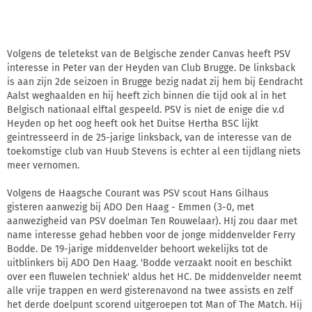
Volgens de teletekst van de Belgische zender Canvas heeft PSV
interesse in Peter van der Heyden van Club Brugge. De linksback
is aan zijn 2de seizoen in Brugge bezig nadat zij hem bij Eendracht
Aalst weghaalden en hij heeft zich binnen die tijd ook al in het
Belgisch nationaal elftal gespeeld. PSV is niet de enige die v.d
Heyden op het oog heeft ook het Duitse Hertha BSC lijkt
geintresseerd in de 25-jarige linksback, van de interesse van de
toekomstige club van Huub Stevens is echter al een tijdlang niets
meer vernomen.
Volgens de Haagsche Courant was PSV scout Hans Gilhaus
gisteren aanwezig bij ADO Den Haag - Emmen (3-0, met
aanwezigheid van PSV doelman Ten Rouwelaar). HIj zou daar met
name interesse gehad hebben voor de jonge middenvelder Ferry
Bodde. De 19-jarige middenvelder behoort wekelijks tot de
uitblinkers bij ADO Den Haag. 'Bodde verzaakt nooit en beschikt
over een fluwelen techniek' aldus het HC. De middenvelder neemt
alle vrije trappen en werd gisterenavond na twee assists en zelf
het derde doelpunt scorend uitgeroepen tot Man of The Match. Hij