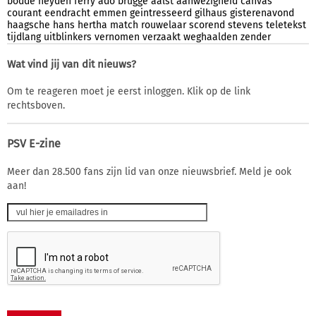
bodde
heyden
ferry
ado
brugge
aalst
aanwezigheid
canvas
courant
eendracht
emmen
geintresseerd
gilhaus
gisterenavond
haagsche
hans
hertha
match
rouwelaar
scorend
stevens
teletekst
tijdlang
uitblinkers
vernomen
verzaakt
weghaalden
zender
Wat vind jij van dit nieuws?
Om te reageren moet je eerst inloggen. Klik op de link
rechtsboven.
PSV E-zine
Meer dan 28.500 fans zijn lid van onze nieuwsbrief. Meld je ook
aan!