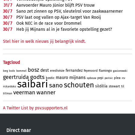
31/
7
Aanvoerder Mauro Júnior blijft PSV trouw
30/
7
Sano zet zinnen op PSV, sleutelrol voor zaakwaarnemer
30/
7
PSV laat oog vallen op Ajax-target Van Rooij
30/
7
Ook NEC in de race voor Drommel
30/
7
Heb jij Mijnans al in je favoriete opstelling gezet?
Stel hier in welk nieuws jij belangrijk vindt.
Tagcloud
bosz
dest
fernandez
eredivisie
flamingo
feyenoord
bommel
gasiorowski
berg
bodo
godts
geertruida
mijnans
mauro
kostic
plea
pepi
opbouw
perisic
rcv
saibari
schouten
sano
sildillia
stewart
til
rickardoko
veerman
wanner
tillman
A Twitter List by psv.supporters.nl
Direct naar