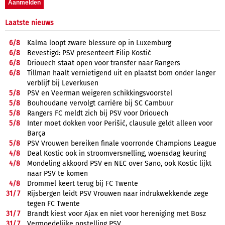
Laatste nieuws
6/
8
Kalma loopt zware blessure op in Luxemburg
6/
8
Bevestigd: PSV presenteert Filip Kostić
6/
8
Driouech staat open voor transfer naar Rangers
6/
8
Tillman haalt vernietigend uit en plaatst bom onder langer
verblijf bij Leverkusen
5/
8
PSV en Veerman weigeren schikkingsvoorstel
5/
8
Bouhoudane vervolgt carrière bij SC Cambuur
5/
8
Rangers FC meldt zich bij PSV voor Driouech
5/
8
Inter moet dokken voor Perišić, clausule geldt alleen voor
Barça
5/
8
PSV Vrouwen bereiken finale voorronde Champions League
4/
8
Deal Kostic ook in stroomversnelling, woensdag keuring
4/
8
Mondeling akkoord PSV en NEC over Sano, ook Kostic lijkt
naar PSV te komen
4/
8
Drommel keert terug bij FC Twente
31/
7
Rijsbergen leidt PSV Vrouwen naar indrukwekkende zege
tegen FC Twente
31/
7
Brandt kiest voor Ajax en niet voor hereniging met Bosz
31/
7
Vermoedelijke opstelling PSV