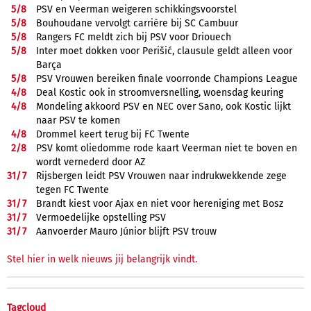
5/
8
PSV en Veerman weigeren schikkingsvoorstel
5/
8
Bouhoudane vervolgt carrière bij SC Cambuur
5/
8
Rangers FC meldt zich bij PSV voor Driouech
5/
8
Inter moet dokken voor Perišić, clausule geldt alleen voor
Barça
5/
8
PSV Vrouwen bereiken finale voorronde Champions League
4/
8
Deal Kostic ook in stroomversnelling, woensdag keuring
4/
8
Mondeling akkoord PSV en NEC over Sano, ook Kostic lijkt
naar PSV te komen
4/
8
Drommel keert terug bij FC Twente
2/
8
PSV komt oliedomme rode kaart Veerman niet te boven en
wordt vernederd door AZ
31/
7
Rijsbergen leidt PSV Vrouwen naar indrukwekkende zege
tegen FC Twente
31/
7
Brandt kiest voor Ajax en niet voor hereniging met Bosz
31/
7
Vermoedelijke opstelling PSV
31/
7
Aanvoerder Mauro Júnior blijft PSV trouw
Stel hier in welk nieuws jij belangrijk vindt.
Tagcloud