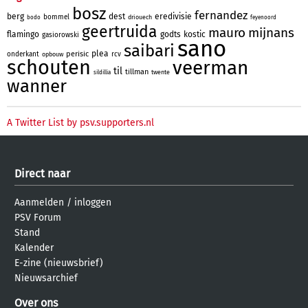
bosz
fernandez
berg
dest
eredivisie
bommel
driouech
bodo
feyenoord
geertruida
mauro
mijnans
flamingo
godts
kostic
gasiorowski
sano
saibari
plea
perisic
onderkant
rcv
opbouw
schouten
veerman
til
tillman
twente
sildillia
wanner
A Twitter List by psv.supporters.nl
Direct naar
Aanmelden
/
inloggen
PSV Forum
Stand
Kalender
E-zine (nieuwsbrief)
Nieuwsarchief
Over ons