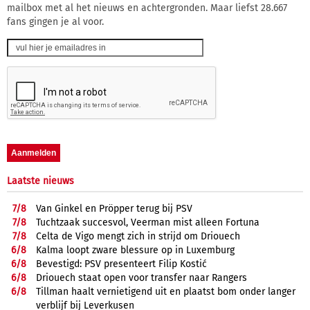
mailbox met al het nieuws en achtergronden. Maar liefst 28.667
fans gingen je al voor.
Laatste nieuws
7/
8
Van Ginkel en Pröpper terug bij PSV
7/
8
Tuchtzaak succesvol, Veerman mist alleen Fortuna
7/
8
Celta de Vigo mengt zich in strijd om Driouech
6/
8
Kalma loopt zware blessure op in Luxemburg
6/
8
Bevestigd: PSV presenteert Filip Kostić
6/
8
Driouech staat open voor transfer naar Rangers
6/
8
Tillman haalt vernietigend uit en plaatst bom onder langer
verblijf bij Leverkusen