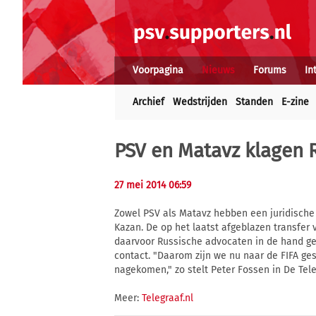
Voorpagina
Nieuws
Forums
In
Archief
Wedstrijden
Standen
E-zine
PSV en Matavz klagen 
27 mei 2014 06:59
Zowel PSV als Matavz hebben een juridisch
Kazan. De op het laatst afgeblazen transfer
daarvoor Russische advocaten in de hand gen
contact. "Daarom zijn we nu naar de FIFA ge
nagekomen," zo stelt Peter Fossen in De Tele
Meer:
Telegraaf.nl