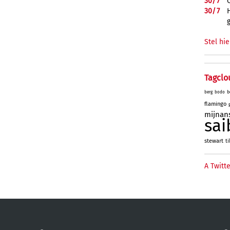
30/
7
30/
7
Stel hie
Tagclo
b
berg
bodo
flamingo
mijnan
sai
stewart
ti
A Twitte