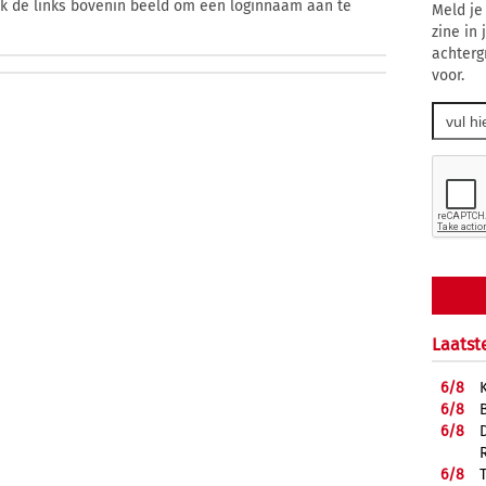
ik de links bovenin beeld om een loginnaam aan te
Meld je
zine in
achterg
voor.
Laatst
6/
8
6/
8
6/
8
6/
8