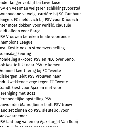
onder langer verblijf bij Leverkusen
PSV en Veerman weigeren schikkingsvoorstel
Bouhoudane vervolgt carrière bij SC Cambuur
Rangers FC meldt zich bij PSV voor Driouech
Inter moet dokken voor Perišić, clausule
geldt alleen voor Barça
PSV Vrouwen bereiken finale voorronde
Champions League
Deal Kostic ook in stroomversnelling,
woensdag keuring
Mondeling akkoord PSV en NEC over Sano,
ook Kostic lijkt naar PSV te komen
Drommel keert terug bij FC Twente
Rijsbergen leidt PSV Vrouwen naar
indrukwekkende zege tegen FC Twente
Brandt kiest voor Ajax en niet voor
hereniging met Bosz
Vermoedelijke opstelling PSV
Aanvoerder Mauro Júnior blijft PSV trouw
Sano zet zinnen op PSV, sleutelrol voor
zaakwaarnemer
PSV laat oog vallen op Ajax-target Van Rooij