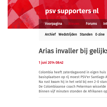
Voorpagina
Nieuws
Forums
In
Archief
Wedstrijden
Standen
E-zine
Arias invaller bij geli
1 juni 2014 08:42
Colombia heeft zaterdagavond in eigen huis 
basisplaatsen op rij moest PSV'er Santiago
Na rust kwam hij in het veld bij een 2-0 sta
De Colombiaanse coach Pekerman wisselde vi
Binnen vijf minuten stonden de Afrikanen o