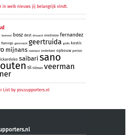
r in welk nieuws jij belangrijk vindt.
ud
fernandez
bosz
dest
eredivisie
bommel
driouech
o
geertruida
kostic
flamingo
godts
gasiorowski
ro
mijnans
opbouw
perisic
onderkant
nederland
sano
saibari
rickardoko
houten
veerman
til
tillman
ner
r List by psv.supporters.nl
upporters.nl