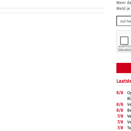
Meer da
Meld je
Laatst
8/
8
O
R
8/
8
V
8/
8
B
7/
8
Va
7/
8
V
7/
8
T