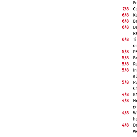
F
7/
8
Ce
6/
8
K
6/
8
Be
6/
8
D
R
6/
8
Ti
on
5/
8
P
5/
8
B
5/
8
R
5/
8
In
a
5/
8
P
C
4/
8
K
4/
8
He
g
4/
8
We
he
4/
8
De
w