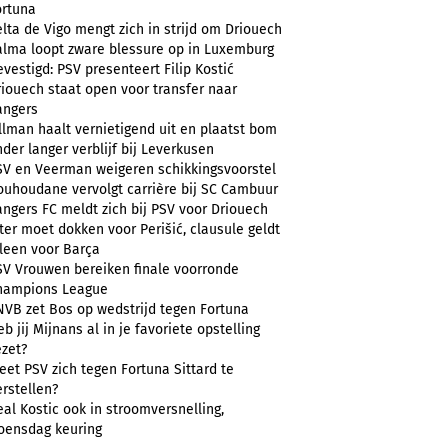
ortuna
lta de Vigo mengt zich in strijd om Driouech
alma loopt zware blessure op in Luxemburg
vestigd: PSV presenteert Filip Kostić
riouech staat open voor transfer naar
angers
llman haalt vernietigend uit en plaatst bom
der langer verblijf bij Leverkusen
SV en Veerman weigeren schikkingsvoorstel
ouhoudane vervolgt carrière bij SC Cambuur
angers FC meldt zich bij PSV voor Driouech
ter moet dokken voor Perišić, clausule geldt
lleen voor Barça
SV Vrouwen bereiken finale voorronde
hampions League
NVB zet Bos op wedstrijd tegen Fortuna
b jij Mijnans al in je favoriete opstelling
ezet?
et PSV zich tegen Fortuna Sittard te
rstellen?
al Kostic ook in stroomversnelling,
oensdag keuring