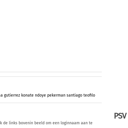
sa
gutierrez
konate
ndoye
pekerman
santiago
teofilo
PSV
ik de links bovenin beeld om een loginnaam aan te