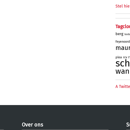
Stel hie
Tagclo
berg
bod
feyenoord
mau
plea
rcv
sc
wan
A Twitte
Over ons
S