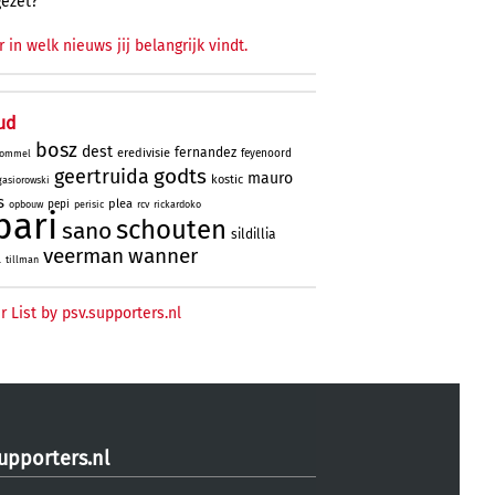
gezet?
r in welk nieuws jij belangrijk vindt.
ud
bosz
dest
fernandez
eredivisie
feyenoord
ommel
godts
geertruida
mauro
kostic
gasiorowski
s
plea
pepi
opbouw
perisic
rcv
rickardoko
bari
schouten
sano
sildillia
veerman
wanner
l
tillman
r List by psv.supporters.nl
upporters.nl