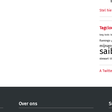
Stel hie
Tagclo
b
berg
bodo
flamingo
mijnan
sai
stewart
ti
A Twitte
Over ons
S