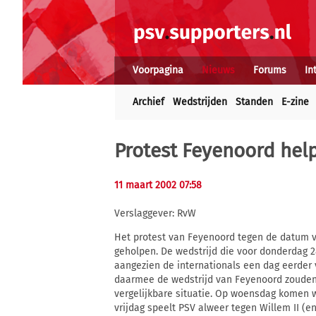
Voorpagina
Nieuws
Forums
In
Archief
Wedstrijden
Standen
E-zine
Protest Feyenoord hel
11 maart 2002 07:58
Verslaggever: RvW
Het protest van Feyenoord tegen de datum v
geholpen. De wedstrijd die voor donderdag 
aangezien de internationals een dag eerder
daarmee de wedstrijd van Feyenoord zouden
vergelijkbare situatie. Op woensdag komen we
vrijdag speelt PSV alweer tegen Willem II (