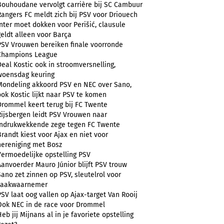
Bouhoudane vervolgt carrière bij SC Cambuur
Rangers FC meldt zich bij PSV voor Driouech
Inter moet dokken voor Perišić, clausule
geldt alleen voor Barça
PSV Vrouwen bereiken finale voorronde
Champions League
Deal Kostic ook in stroomversnelling,
woensdag keuring
Mondeling akkoord PSV en NEC over Sano,
ook Kostic lijkt naar PSV te komen
Drommel keert terug bij FC Twente
Rijsbergen leidt PSV Vrouwen naar
indrukwekkende zege tegen FC Twente
Brandt kiest voor Ajax en niet voor
hereniging met Bosz
Vermoedelijke opstelling PSV
Aanvoerder Mauro Júnior blijft PSV trouw
Sano zet zinnen op PSV, sleutelrol voor
zaakwaarnemer
PSV laat oog vallen op Ajax-target Van Rooij
Ook NEC in de race voor Drommel
Heb jij Mijnans al in je favoriete opstelling