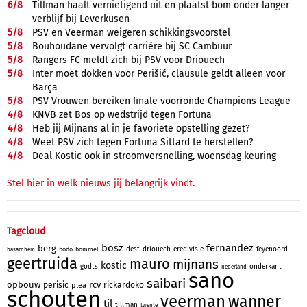
6/
8
Tillman haalt vernietigend uit en plaatst bom onder langer
verblijf bij Leverkusen
5/
8
PSV en Veerman weigeren schikkingsvoorstel
5/
8
Bouhoudane vervolgt carrière bij SC Cambuur
5/
8
Rangers FC meldt zich bij PSV voor Driouech
5/
8
Inter moet dokken voor Perišić, clausule geldt alleen voor
Barça
5/
8
PSV Vrouwen bereiken finale voorronde Champions League
4/
8
KNVB zet Bos op wedstrijd tegen Fortuna
4/
8
Heb jij Mijnans al in je favoriete opstelling gezet?
4/
8
Weet PSV zich tegen Fortuna Sittard te herstellen?
4/
8
Deal Kostic ook in stroomversnelling, woensdag keuring
Stel hier in welk nieuws jij belangrijk vindt.
Tagcloud
bosz
fernandez
berg
dest
driouech
eredivisie
feyenoord
bodo
bommel
basarnhem
geertruida
mauro
mijnans
kostic
godts
onderkant
nederland
sano
saibari
opbouw
rcv
perisic
rickardoko
plea
schouten
veerman
wanner
til
tillman
twente