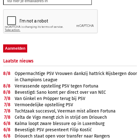
Laatste nieuws
8/
8
Oppermachtige PSV Vrouwen dankzij hattrick Rijsbergen door
in Champions League
8/
8
Verrassende opstelling PSV tegen Fortuna
8/
8
Bevestigd: Sano komt per direct over van NEC
7/
8
Van Ginkel en Pröpper terug bij PSV
7/
8
Vermoedelijke opstelling PSV
7/
8
Tuchtzaak succesvol, Veerman mist alleen Fortuna
7/
8
Celta de Vigo mengt zich in strijd om Driouech
6/
8
Kalma loopt zware blessure op in Luxemburg
6/
8
Bevestigd: PSV presenteert Filip Kostić
6/
8
Driouech staat open voor transfer naar Rangers