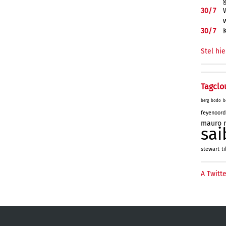
30/
7
30/
7
Stel hie
Tagclo
berg
bodo
b
feyenoord
mauro
sai
stewart
ti
A Twitte