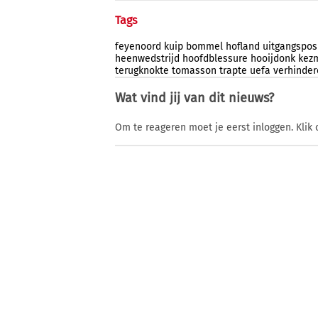
Tags
feyenoord
kuip
bommel
hofland
uitgangspos
heenwedstrijd
hoofdblessure
hooijdonk
kez
terugknokte
tomasson
trapte
uefa
verhinder
Wat vind jij van dit nieuws?
Om te reageren moet je eerst inloggen. Klik 