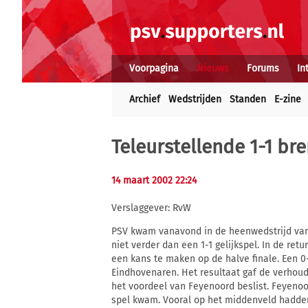
Voorpagina
Nieuws
Forums
In
Archief
Wedstrijden
Standen
E-zine
Teleurstellende 1-1 bre
14 maart 2002 22:24
Verslaggever: RvW
PSV kwam vanavond in de heenwedstrijd van 
niet verder dan een 1-1 gelijkspel. In de ret
een kans te maken op de halve finale. Een 0-
Eindhovenaren. Het resultaat gaf de verhoudi
het voordeel van Feyenoord beslist. Feyeno
spel kwam. Vooral op het middenveld hadde