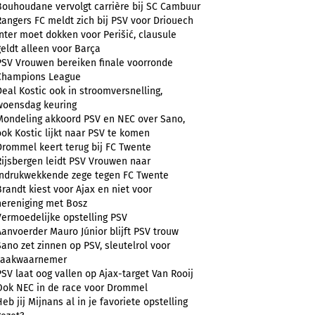
Bouhoudane vervolgt carrière bij SC Cambuur
Rangers FC meldt zich bij PSV voor Driouech
Inter moet dokken voor Perišić, clausule
geldt alleen voor Barça
PSV Vrouwen bereiken finale voorronde
Champions League
Deal Kostic ook in stroomversnelling,
woensdag keuring
Mondeling akkoord PSV en NEC over Sano,
ook Kostic lijkt naar PSV te komen
Drommel keert terug bij FC Twente
Rijsbergen leidt PSV Vrouwen naar
indrukwekkende zege tegen FC Twente
Brandt kiest voor Ajax en niet voor
hereniging met Bosz
Vermoedelijke opstelling PSV
Aanvoerder Mauro Júnior blijft PSV trouw
Sano zet zinnen op PSV, sleutelrol voor
zaakwaarnemer
PSV laat oog vallen op Ajax-target Van Rooij
Ook NEC in de race voor Drommel
Heb jij Mijnans al in je favoriete opstelling