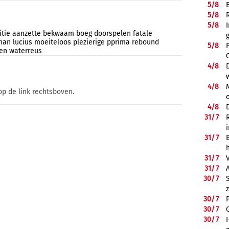
5/
8
5/
8
5/
8
itie
aanzette
bekwaam
boeg
doorspelen
fatale
man
lucius
moeiteloos
plezierige
pprima
rebound
5/
8
en
waterreus
4/
8
4/
8
op de link rechtsboven.
4/
8
31/
7
31/
7
31/
7
31/
7
30/
7
30/
7
30/
7
30/
7