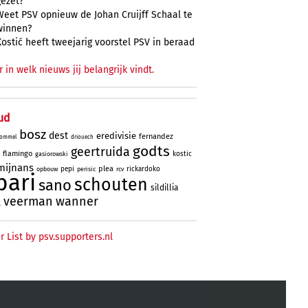
gezet?
Weet PSV opnieuw de Johan Cruijff Schaal te
winnen?
Kostić heeft tweejarig voorstel PSV in beraad
r in welk nieuws jij belangrijk vindt.
ud
bosz
dest
eredivisie
fernandez
ommel
driouech
godts
geertruida
flamingo
kostic
gasiorowski
mijnans
plea
pepi
rickardoko
opbouw
perisic
rcv
bari
schouten
sano
sildillia
veerman
wanner
l
r List by psv.supporters.nl