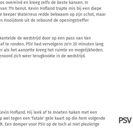
s overeind en kreeg zelfs de beste kansen. In
rvan ??n benut. Kevin Hofland trapte mis bij een diepe
PSV keeper Waterreus redde bekwaam op zijn schot, maar
n Hooijdonk uit de rebound de openingstreffer
kantelde de wedstrijd door op een pass van Van
af te ronden. PSV had vervolgens zo'n 20 minuten lang
er als het aanzette kreeg het ruimte en mogelijkheden.
noord zich weer terugknokte in de wedstrijd.
 Kevin Hofland. Hij leek af te moeten haken met een
PSV
p wel tegen een 'fatale' gele kaart op die hem volgende
. Een domper voor PSV op de toch al niet plezierige