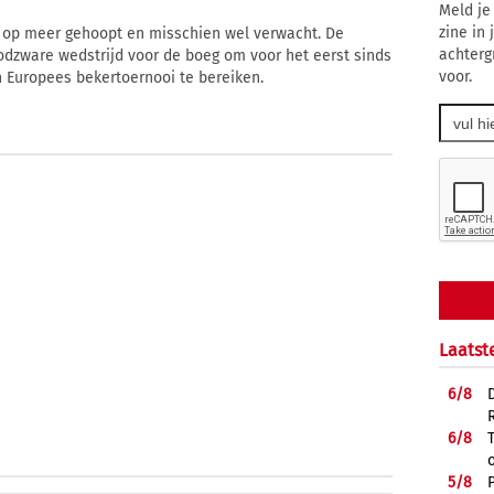
Meld je
zine in
on op meer gehoopt en misschien wel verwacht. De
achterg
odzware wedstrijd voor de boeg om voor het eerst sinds
voor.
n Europees bekertoernooi te bereiken.
Laatst
6/
8
6/
8
5/
8