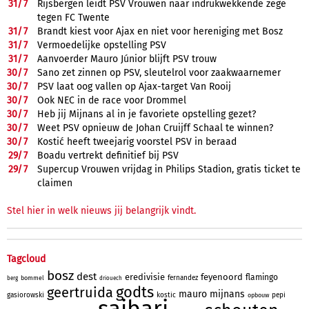
31/
7
Rijsbergen leidt PSV Vrouwen naar indrukwekkende zege
tegen FC Twente
31/
7
Brandt kiest voor Ajax en niet voor hereniging met Bosz
31/
7
Vermoedelijke opstelling PSV
31/
7
Aanvoerder Mauro Júnior blijft PSV trouw
30/
7
Sano zet zinnen op PSV, sleutelrol voor zaakwaarnemer
30/
7
PSV laat oog vallen op Ajax-target Van Rooij
30/
7
Ook NEC in de race voor Drommel
30/
7
Heb jij Mijnans al in je favoriete opstelling gezet?
30/
7
Weet PSV opnieuw de Johan Cruijff Schaal te winnen?
30/
7
Kostić heeft tweejarig voorstel PSV in beraad
29/
7
Boadu vertrekt definitief bij PSV
29/
7
Supercup Vrouwen vrijdag in Philips Stadion, gratis ticket te
claimen
Stel hier in welk nieuws jij belangrijk vindt.
Tagcloud
bosz
dest
eredivisie
feyenoord
flamingo
fernandez
bommel
berg
driouech
godts
geertruida
mauro
mijnans
gasiorowski
kostic
pepi
opbouw
saibari