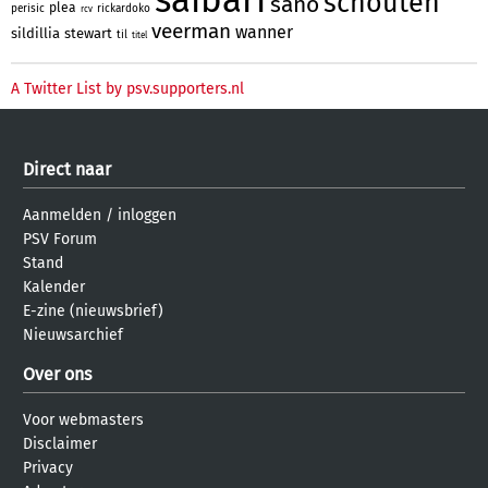
schouten
sano
plea
perisic
rickardoko
rcv
veerman
wanner
sildillia
stewart
til
titel
A Twitter List by psv.supporters.nl
Direct naar
Aanmelden
/
inloggen
PSV Forum
Stand
Kalender
E-zine (nieuwsbrief)
Nieuwsarchief
Over ons
Voor webmasters
Disclaimer
Privacy