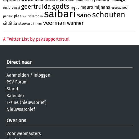
berg
driouech
godts
geertruida
mauro
mijnans
gasiorowski
kostic
pepi
opbouw
saibari
schouten
sano
plea
perisic
rickardoko
rcv
veerman
wanner
sildillia
stewart
til
titel
A Twitter List by psv.supporters.nl
Direct naar
Aanmelden
/
inloggen
PSV Forum
Stand
Kalender
E-zine (nieuwsbrief)
Nieuwsarchief
Over ons
Voor webmasters