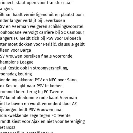
riouech staat open voor transfer naar
angers
illman haalt vernietigend uit en plaatst bom
nder langer verblijf bij Leverkusen
SV en Veerman weigeren schikkingsvoorstel
ouhoudane vervolgt carrière bij SC Cambuur
angers FC meldt zich bij PSV voor Driouech
nter moet dokken voor Perišić, clausule geldt
lleen voor Barça
SV Vrouwen bereiken finale voorronde
hampions League
eal Kostic ook in stroomversnelling,
oensdag keuring
ondeling akkoord PSV en NEC over Sano,
ok Kostic lijkt naar PSV te komen
rommel keert terug bij FC Twente
SV komt oliedomme rode kaart Veerman
iet te boven en wordt vernederd door AZ
ijsbergen leidt PSV Vrouwen naar
ndrukwekkende zege tegen FC Twente
randt kiest voor Ajax en niet voor hereniging
et Bosz