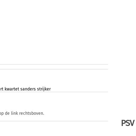
rt
kwartet
sanders
strijker
op de link rechtsboven.
PSV