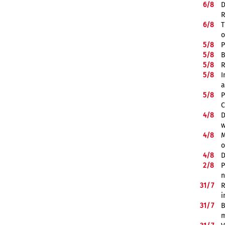
6/
8
D
R
6/
8
T
o
5/
8
P
5/
8
B
5/
8
R
5/
8
I
a
5/
8
P
C
4/
8
D
w
4/
8
M
o
4/
8
D
2/
8
P
n
31/
7
R
i
31/
7
B
m