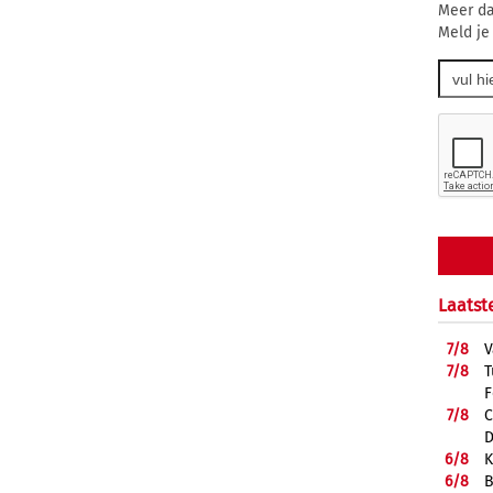
Meer da
Meld je
Laatst
7/
8
V
7/
8
T
F
7/
8
C
D
6/
8
K
6/
8
B