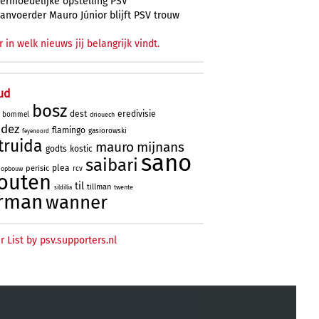
ermoedelijke opstelling PSV
anvoerder Mauro Júnior blijft PSV trouw
r in welk nieuws jij belangrijk vindt.
ud
bosz
dest
eredivisie
bommel
driouech
ndez
flamingo
gasiorowski
feyenoord
truida
mauro
mijnans
godts
kostic
sano
saibari
plea
perisic
rcv
opbouw
outen
til
tillman
twente
sildillia
rman
wanner
r List by psv.supporters.nl