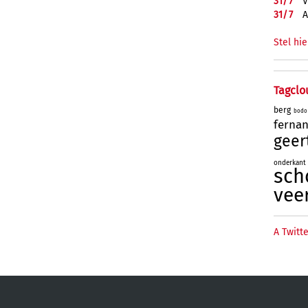
31/
7
V
31/
7
A
Stel hie
Tagclo
berg
bodo
ferna
geer
onderkant
sch
vee
A Twitte