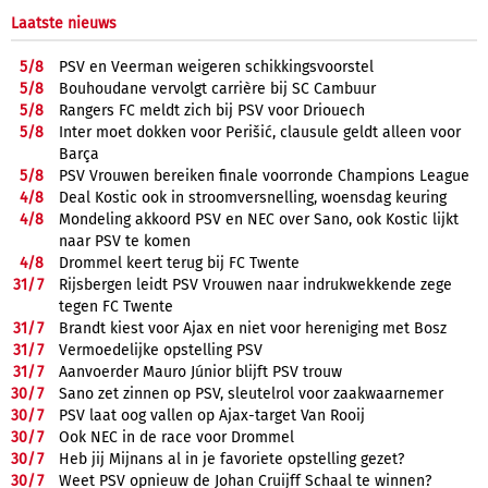
Laatste nieuws
5/
8
PSV en Veerman weigeren schikkingsvoorstel
5/
8
Bouhoudane vervolgt carrière bij SC Cambuur
5/
8
Rangers FC meldt zich bij PSV voor Driouech
5/
8
Inter moet dokken voor Perišić, clausule geldt alleen voor
Barça
5/
8
PSV Vrouwen bereiken finale voorronde Champions League
4/
8
Deal Kostic ook in stroomversnelling, woensdag keuring
4/
8
Mondeling akkoord PSV en NEC over Sano, ook Kostic lijkt
naar PSV te komen
4/
8
Drommel keert terug bij FC Twente
31/
7
Rijsbergen leidt PSV Vrouwen naar indrukwekkende zege
tegen FC Twente
31/
7
Brandt kiest voor Ajax en niet voor hereniging met Bosz
31/
7
Vermoedelijke opstelling PSV
31/
7
Aanvoerder Mauro Júnior blijft PSV trouw
30/
7
Sano zet zinnen op PSV, sleutelrol voor zaakwaarnemer
30/
7
PSV laat oog vallen op Ajax-target Van Rooij
30/
7
Ook NEC in de race voor Drommel
30/
7
Heb jij Mijnans al in je favoriete opstelling gezet?
30/
7
Weet PSV opnieuw de Johan Cruijff Schaal te winnen?