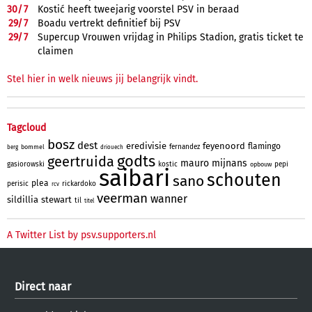
30/
7
Kostić heeft tweejarig voorstel PSV in beraad
29/
7
Boadu vertrekt definitief bij PSV
29/
7
Supercup Vrouwen vrijdag in Philips Stadion, gratis ticket te
claimen
Stel hier in welk nieuws jij belangrijk vindt.
Tagcloud
bosz
dest
eredivisie
feyenoord
flamingo
fernandez
bommel
berg
driouech
godts
geertruida
mauro
mijnans
gasiorowski
kostic
pepi
opbouw
saibari
schouten
sano
plea
perisic
rickardoko
rcv
veerman
wanner
sildillia
stewart
til
titel
A Twitter List by psv.supporters.nl
Direct naar