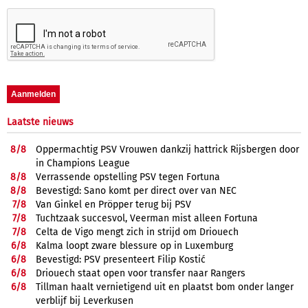
Laatste nieuws
8/
8
Oppermachtig PSV Vrouwen dankzij hattrick Rijsbergen door
in Champions League
8/
8
Verrassende opstelling PSV tegen Fortuna
8/
8
Bevestigd: Sano komt per direct over van NEC
7/
8
Van Ginkel en Pröpper terug bij PSV
7/
8
Tuchtzaak succesvol, Veerman mist alleen Fortuna
7/
8
Celta de Vigo mengt zich in strijd om Driouech
6/
8
Kalma loopt zware blessure op in Luxemburg
6/
8
Bevestigd: PSV presenteert Filip Kostić
6/
8
Driouech staat open voor transfer naar Rangers
6/
8
Tillman haalt vernietigend uit en plaatst bom onder langer
verblijf bij Leverkusen