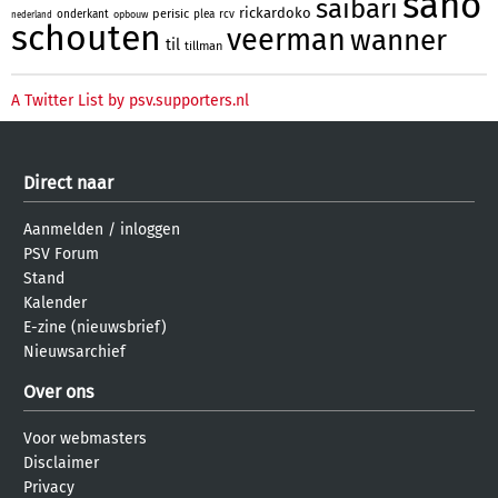
sano
saibari
rickardoko
perisic
onderkant
plea
rcv
opbouw
nederland
schouten
veerman
wanner
til
tillman
A Twitter List by psv.supporters.nl
Direct naar
Aanmelden
/
inloggen
PSV Forum
Stand
Kalender
E-zine (nieuwsbrief)
Nieuwsarchief
Over ons
Voor webmasters
Disclaimer
Privacy