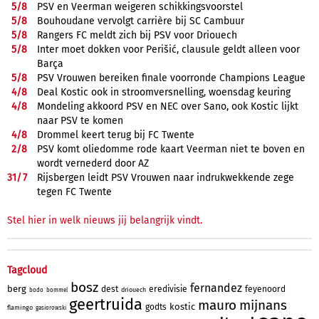
5/
8
PSV en Veerman weigeren schikkingsvoorstel
5/
8
Bouhoudane vervolgt carrière bij SC Cambuur
5/
8
Rangers FC meldt zich bij PSV voor Driouech
5/
8
Inter moet dokken voor Perišić, clausule geldt alleen voor
Barça
5/
8
PSV Vrouwen bereiken finale voorronde Champions League
4/
8
Deal Kostic ook in stroomversnelling, woensdag keuring
4/
8
Mondeling akkoord PSV en NEC over Sano, ook Kostic lijkt
naar PSV te komen
4/
8
Drommel keert terug bij FC Twente
2/
8
PSV komt oliedomme rode kaart Veerman niet te boven en
wordt vernederd door AZ
31/
7
Rijsbergen leidt PSV Vrouwen naar indrukwekkende zege
tegen FC Twente
Stel hier in welk nieuws jij belangrijk vindt.
Tagcloud
bosz
fernandez
berg
dest
eredivisie
feyenoord
driouech
bodo
bommel
geertruida
mauro
mijnans
kostic
godts
flamingo
gasiorowski