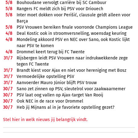
5/
8
Bouhoudane vervolgt carrière bij SC Cambuur
5/
8
Rangers FC meldt zich bij PSV voor Driouech
5/
8
Inter moet dokken voor Perišić, clausule geldt alleen voor
Barça
5/
8
PSV Vrouwen bereiken finale voorronde Champions League
4/
8
Deal Kostic ook in stroomversnelling, woensdag keuring
4/
8
Mondeling akkoord PSV en NEC over Sano, ook Kostic lijkt
naar PSV te komen
4/
8
Drommel keert terug bij FC Twente
31/
7
Rijsbergen leidt PSV Vrouwen naar indrukwekkende zege
tegen FC Twente
31/
7
Brandt kiest voor Ajax en niet voor hereniging met Bosz
31/
7
Vermoedelijke opstelling PSV
31/
7
Aanvoerder Mauro Júnior blijft PSV trouw
30/
7
Sano zet zinnen op PSV, sleutelrol voor zaakwaarnemer
30/
7
PSV laat oog vallen op Ajax-target Van Rooij
30/
7
Ook NEC in de race voor Drommel
30/
7
Heb jij Mijnans al in je favoriete opstelling gezet?
Stel hier in welk nieuws jij belangrijk vindt.