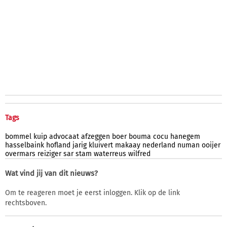
Tags
bommel
kuip
advocaat
afzeggen
boer
bouma
cocu
hanegem
hasselbaink
hofland
jarig
kluivert
makaay
nederland
numan
ooijer
overmars
reiziger
sar
stam
waterreus
wilfred
Wat vind jij van dit nieuws?
Om te reageren moet je eerst inloggen. Klik op de link
rechtsboven.