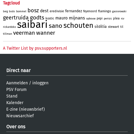
Tagcloud
bosz
dest
fernandez
eredivisie
flamingo
feyenoord
bommel
gasiorowski
berg
bodo
godts
geertruida
mijnans
mauro
kostic
plea
pepi
opbouw
perisic
rcv
saibari
schouten
sano
sildillia
stewart
til
rickardoko
veerman
wanner
tillman
A Twitter List by psv.supporters.nl
Direct naar
Aanmelden
/
inloggen
PSV Forum
Stand
Kalender
E-zine (nieuwsbrief)
Nieuwsarchief
Over ons