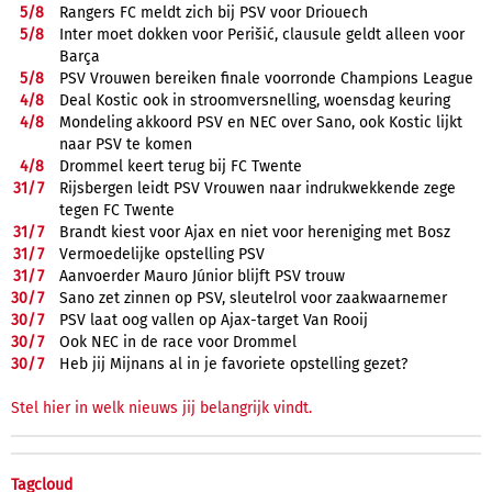
5/
8
Rangers FC meldt zich bij PSV voor Driouech
5/
8
Inter moet dokken voor Perišić, clausule geldt alleen voor
Barça
5/
8
PSV Vrouwen bereiken finale voorronde Champions League
4/
8
Deal Kostic ook in stroomversnelling, woensdag keuring
4/
8
Mondeling akkoord PSV en NEC over Sano, ook Kostic lijkt
naar PSV te komen
4/
8
Drommel keert terug bij FC Twente
31/
7
Rijsbergen leidt PSV Vrouwen naar indrukwekkende zege
tegen FC Twente
31/
7
Brandt kiest voor Ajax en niet voor hereniging met Bosz
31/
7
Vermoedelijke opstelling PSV
31/
7
Aanvoerder Mauro Júnior blijft PSV trouw
30/
7
Sano zet zinnen op PSV, sleutelrol voor zaakwaarnemer
30/
7
PSV laat oog vallen op Ajax-target Van Rooij
30/
7
Ook NEC in de race voor Drommel
30/
7
Heb jij Mijnans al in je favoriete opstelling gezet?
Stel hier in welk nieuws jij belangrijk vindt.
Tagcloud