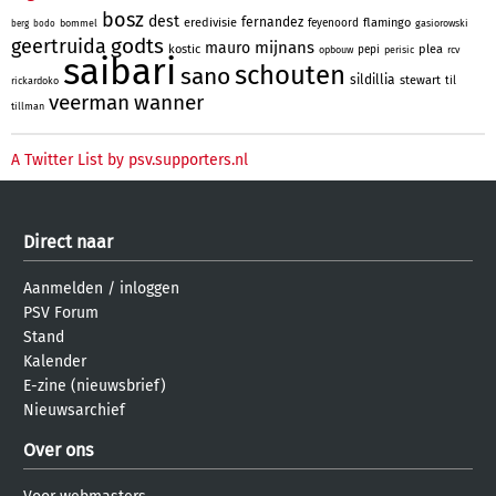
bosz
dest
fernandez
eredivisie
flamingo
feyenoord
bommel
gasiorowski
berg
bodo
godts
geertruida
mijnans
mauro
kostic
plea
pepi
opbouw
perisic
rcv
saibari
schouten
sano
sildillia
stewart
til
rickardoko
veerman
wanner
tillman
A Twitter List by psv.supporters.nl
Direct naar
Aanmelden
/
inloggen
PSV Forum
Stand
Kalender
E-zine (nieuwsbrief)
Nieuwsarchief
Over ons