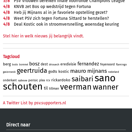
5/
8
PSV Vrouwen bereiken finale voorronde Champions League
4/
8
KNVB zet Bos op wedstrijd tegen Fortuna
4/
8
Heb jij Mijnans al in je favoriete opstelling gezet?
4/
8
Weet PSV zich tegen Fortuna Sittard te herstellen?
4/
8
Deal Kostic ook in stroomversnelling, woensdag keuring
Stel hier in welk nieuws jij belangrijk vindt.
Tagcloud
bosz
fernandez
berg
dest
eredivisie
feyenoord
driouech
flamingo
bodo
bommel
geertruida
mauro
mijnans
kostic
godts
gasiorowski
nederland
sano
saibari
rickardoko
perisic
onderkant
plea
rcv
opbouw
schouten
veerman
wanner
til
tillman
A Twitter List by psv.supporters.nl
Direct naar