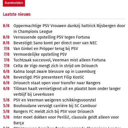
Laatste nieuws
8/
8
Oppermachtige PSV Vrouwen dankzij hattrick Rijsbergen door
in Champions League
8/
8
Verrassende opstelling PSV tegen Fortuna
8/
8
Bevestigd: Sano komt per direct over van NEC
7/
8
Van Ginkel en Pröpper terug bij PSV
7/
8
Vermoedelijke opstelling PSV
7/
8
Tuchtzaak succesvol, Veerman mist alleen Fortuna
7/
8
Celta de Vigo mengt zich in strijd om Driouech
6/
8
Kalma loopt zware blessure op in Luxemburg
6/
8
Bevestigd: PSV presenteert Filip Kostić
6/
8
Driouech staat open voor transfer naar Rangers
6/
8
Tillman haalt vernietigend uit en plaatst bom onder langer
verblijf bij Leverkusen
5/
8
PSV en Veerman weigeren schikkingsvoorstel
5/
8
Bouhoudane vervolgt carrière bij SC Cambuur
5/
8
Rangers FC meldt zich bij PSV voor Driouech
5/
8
Inter moet dokken voor Perišić, clausule geldt alleen voor
Barça