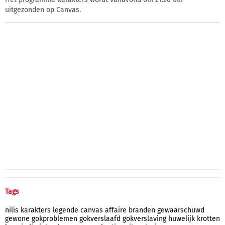
uitgezonden op Canvas.
Tags
nilis
karakters
legende
canvas
affaire
branden
gewaarschuwd
gewone
gokproblemen
gokverslaafd
gokverslaving
huwelijk
krotten