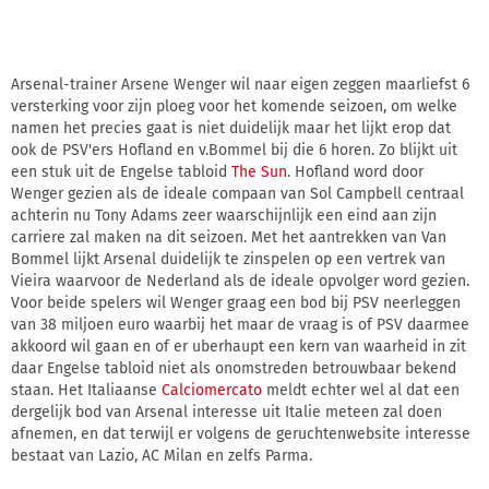
Arsenal-trainer Arsene Wenger wil naar eigen zeggen maarliefst 6
versterking voor zijn ploeg voor het komende seizoen, om welke
namen het precies gaat is niet duidelijk maar het lijkt erop dat
ook de PSV'ers Hofland en v.Bommel bij die 6 horen. Zo blijkt uit
een stuk uit de Engelse tabloid
The Sun
. Hofland word door
Wenger gezien als de ideale compaan van Sol Campbell centraal
achterin nu Tony Adams zeer waarschijnlijk een eind aan zijn
carriere zal maken na dit seizoen. Met het aantrekken van Van
Bommel lijkt Arsenal duidelijk te zinspelen op een vertrek van
Vieira waarvoor de Nederland als de ideale opvolger word gezien.
Voor beide spelers wil Wenger graag een bod bij PSV neerleggen
van 38 miljoen euro waarbij het maar de vraag is of PSV daarmee
akkoord wil gaan en of er uberhaupt een kern van waarheid in zit
daar Engelse tabloid niet als onomstreden betrouwbaar bekend
staan. Het Italiaanse
Calciomercato
meldt echter wel al dat een
dergelijk bod van Arsenal interesse uit Italie meteen zal doen
afnemen, en dat terwijl er volgens de geruchtenwebsite interesse
bestaat van Lazio, AC Milan en zelfs Parma.