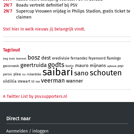
29/
7
Boadu vertrekt definitief bij PSV
29/
7
Supercup Vrouwen vrijdag in Philips Stadion, gratis ticket te
claimen
Stel hier in welk nieuws jij belangrijk vindt.
Tagcloud
bosz
dest
eredivisie
fernandez
feyenoord
flamingo
bommel
berg
bodo
godts
geertruida
mauro
mijnans
gasiorowski
kostic
pepi
opbouw
saibari
schouten
sano
plea
perisic
rickardoko
rcv
veerman
wanner
sildillia
stewart
til
titel
A Twitter List by psv.supporters.nl
Direct naar
Aanmelden
/
inloggen