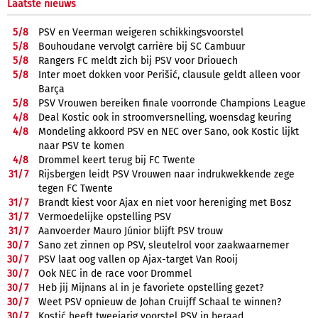
Laatste nieuws
5/
8
PSV en Veerman weigeren schikkingsvoorstel
5/
8
Bouhoudane vervolgt carrière bij SC Cambuur
5/
8
Rangers FC meldt zich bij PSV voor Driouech
5/
8
Inter moet dokken voor Perišić, clausule geldt alleen voor
Barça
5/
8
PSV Vrouwen bereiken finale voorronde Champions League
4/
8
Deal Kostic ook in stroomversnelling, woensdag keuring
4/
8
Mondeling akkoord PSV en NEC over Sano, ook Kostic lijkt
naar PSV te komen
4/
8
Drommel keert terug bij FC Twente
31/
7
Rijsbergen leidt PSV Vrouwen naar indrukwekkende zege
tegen FC Twente
31/
7
Brandt kiest voor Ajax en niet voor hereniging met Bosz
31/
7
Vermoedelijke opstelling PSV
31/
7
Aanvoerder Mauro Júnior blijft PSV trouw
30/
7
Sano zet zinnen op PSV, sleutelrol voor zaakwaarnemer
30/
7
PSV laat oog vallen op Ajax-target Van Rooij
30/
7
Ook NEC in de race voor Drommel
30/
7
Heb jij Mijnans al in je favoriete opstelling gezet?
30/
7
Weet PSV opnieuw de Johan Cruijff Schaal te winnen?
30/
7
Kostić heeft tweejarig voorstel PSV in beraad