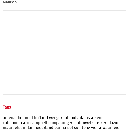
Meer op
Tags
arsenal
bommel
hofland
wenger
tabloid
adams
arsene
calciomercato
campbell
compaan
geruchtenwebsite
kern
lazio
maarliefst
milan
nederland
parma
sol
sun
tony
vieira
waarheid