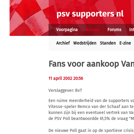
Voorpagina
Nieuws
Forums
In
Archief
Wedstrijden
Standen
E-zine
Fans voor aankoop Van
11 april 2002 20:56
Verslaggever: BvT
Een ruime meerderheid van de supporters va
Vitesse-speler Remco van der Schaaf aan te
kunnen zijn bij een eventueel vertrek van 
de PSV Poll beantwoordde 61,5% de vraag "M
De nieuwe Poll gaat in op de sportieve crisi