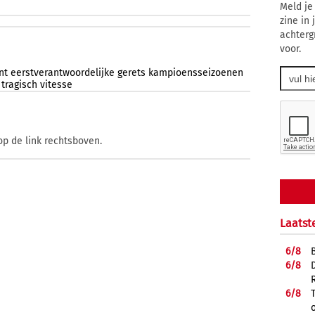
Meld je
zine in
achterg
voor.
nt
eerstverantwoordelijke
gerets
kampioensseizoenen
tragisch
vitesse
op de link rechtsboven.
Laatst
6/
8
6/
8
6/
8