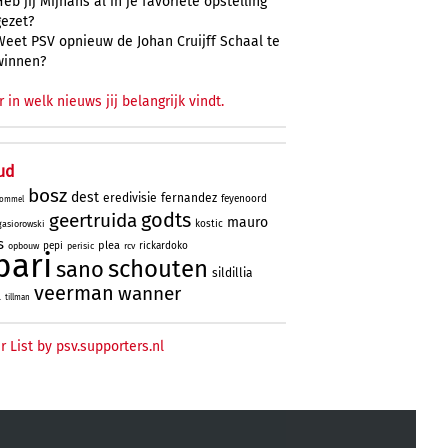
Heb jij Mijnans al in je favoriete opstelling
gezet?
Weet PSV opnieuw de Johan Cruijff Schaal te
winnen?
r in welk nieuws jij belangrijk vindt.
ud
bosz
dest
eredivisie
fernandez
feyenoord
ommel
godts
geertruida
mauro
kostic
gasiorowski
s
plea
pepi
rickardoko
opbouw
perisic
rcv
bari
schouten
sano
sildillia
veerman
wanner
l
tillman
r List by psv.supporters.nl