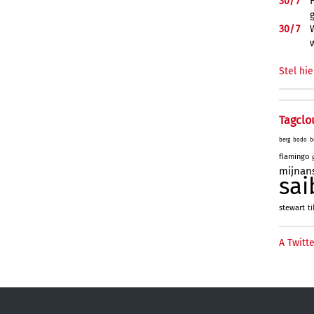
30/
7
30/
7
Stel hie
Tagclo
berg
bodo
b
flamingo
mijnan
sai
stewart
ti
A Twitte