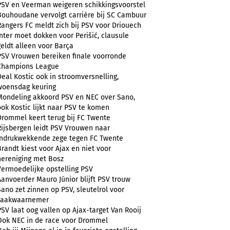
PSV en Veerman weigeren schikkingsvoorstel
Bouhoudane vervolgt carrière bij SC Cambuur
Rangers FC meldt zich bij PSV voor Driouech
Inter moet dokken voor Perišić, clausule
geldt alleen voor Barça
PSV Vrouwen bereiken finale voorronde
Champions League
Deal Kostic ook in stroomversnelling,
woensdag keuring
Mondeling akkoord PSV en NEC over Sano,
ook Kostic lijkt naar PSV te komen
Drommel keert terug bij FC Twente
Rijsbergen leidt PSV Vrouwen naar
indrukwekkende zege tegen FC Twente
Brandt kiest voor Ajax en niet voor
hereniging met Bosz
Vermoedelijke opstelling PSV
Aanvoerder Mauro Júnior blijft PSV trouw
Sano zet zinnen op PSV, sleutelrol voor
zaakwaarnemer
PSV laat oog vallen op Ajax-target Van Rooij
Ook NEC in de race voor Drommel