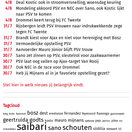
4/
8
Deal Kostic ook in stroomversnelling, woensdag keuring
4/
8
Mondeling akkoord PSV en NEC over Sano, ook Kostic lijkt
naar PSV te komen
4/
8
Drommel keert terug bij FC Twente
31/
7
Rijsbergen leidt PSV Vrouwen naar indrukwekkende zege
tegen FC Twente
31/
7
Brandt kiest voor Ajax en niet voor hereniging met Bosz
31/
7
Vermoedelijke opstelling PSV
31/
7
Aanvoerder Mauro Júnior blijft PSV trouw
30/
7
Sano zet zinnen op PSV, sleutelrol voor zaakwaarnemer
30/
7
PSV laat oog vallen op Ajax-target Van Rooij
30/
7
Ook NEC in de race voor Drommel
30/
7
Heb jij Mijnans al in je favoriete opstelling gezet?
Stel hier in welk nieuws jij belangrijk vindt.
Tagcloud
bosz
dest
fernandez
eredivisie
flamingo
feyenoord
bommel
gasiorowski
berg
bodo
godts
geertruida
mijnans
mauro
kostic
plea
pepi
opbouw
perisic
rcv
saibari
schouten
sano
sildillia
stewart
til
rickardoko