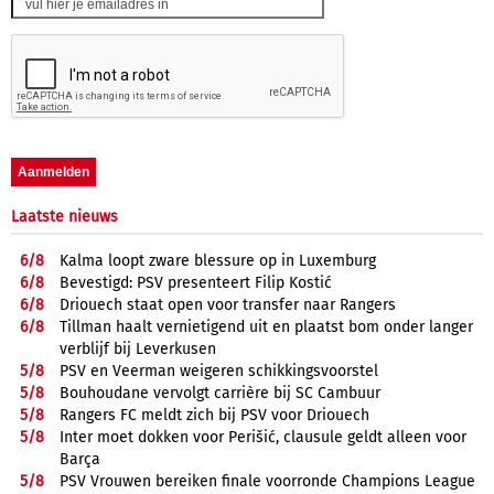
Laatste nieuws
6/
8
Kalma loopt zware blessure op in Luxemburg
6/
8
Bevestigd: PSV presenteert Filip Kostić
6/
8
Driouech staat open voor transfer naar Rangers
6/
8
Tillman haalt vernietigend uit en plaatst bom onder langer
verblijf bij Leverkusen
5/
8
PSV en Veerman weigeren schikkingsvoorstel
5/
8
Bouhoudane vervolgt carrière bij SC Cambuur
5/
8
Rangers FC meldt zich bij PSV voor Driouech
5/
8
Inter moet dokken voor Perišić, clausule geldt alleen voor
Barça
5/
8
PSV Vrouwen bereiken finale voorronde Champions League