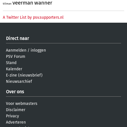
veerman
wanner
tillman
A Twitter List by psv.supporters.nl
Direct naar
Aanmelden
/
inloggen
PSV Forum
Stand
Kalender
E-zine (nieuwsbrief)
Nieuwsarchief
Over ons
Voor webmasters
Disclaimer
Privacy
Adverteren