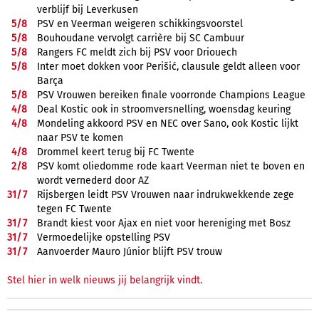
verblijf bij Leverkusen
5/
8
PSV en Veerman weigeren schikkingsvoorstel
5/
8
Bouhoudane vervolgt carrière bij SC Cambuur
5/
8
Rangers FC meldt zich bij PSV voor Driouech
5/
8
Inter moet dokken voor Perišić, clausule geldt alleen voor
Barça
5/
8
PSV Vrouwen bereiken finale voorronde Champions League
4/
8
Deal Kostic ook in stroomversnelling, woensdag keuring
4/
8
Mondeling akkoord PSV en NEC over Sano, ook Kostic lijkt
naar PSV te komen
4/
8
Drommel keert terug bij FC Twente
2/
8
PSV komt oliedomme rode kaart Veerman niet te boven en
wordt vernederd door AZ
31/
7
Rijsbergen leidt PSV Vrouwen naar indrukwekkende zege
tegen FC Twente
31/
7
Brandt kiest voor Ajax en niet voor hereniging met Bosz
31/
7
Vermoedelijke opstelling PSV
31/
7
Aanvoerder Mauro Júnior blijft PSV trouw
Stel hier in welk nieuws jij belangrijk vindt.