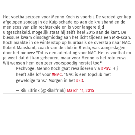
Het voetbalseizoen voor Menno Koch is voorbij. De verdediger liep
afgelopen zondag in de Kuip schade op aan de kruisband en de
meniscus van zijn rechterknie en is voor langere tijd
uitgeschakeld, mogelijk staat hij zelfs heel 2015 aan de kant. De
blessure kwam dinsdagmiddag aan het licht tijdens een MRI-scan.
Koch maakte in de winterstop op huurbasis de overstap naar NAC.
Robert Maaskant, coach van de club in Breda, was aangeslagen
door het nieuws: "Dit is een aderlating voor NAC. Het is voetbal en
je weet dat dit kan gebeuren, maar voor Menno is het rotnieuws.
Wij wensen hem een zeer voorspoedig herstel toe."
Pechvogel Menno Koch gaat revalideren via
#PSV
. Hij
heeft alle lof voor
#NAC
. "NAC is een topclub met
geweldige fans." Morgen in het
#ED
.
— Rik Elfrink (@RikElfrink)
March 11, 2015