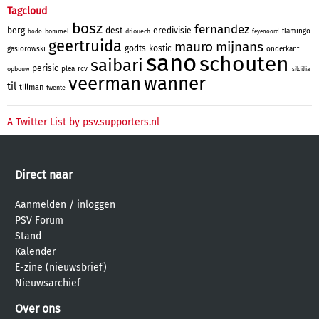
Tagcloud
bosz
fernandez
berg
dest
eredivisie
flamingo
bommel
driouech
bodo
feyenoord
geertruida
mauro
mijnans
godts
kostic
gasiorowski
onderkant
sano
schouten
saibari
perisic
plea
rcv
opbouw
sildillia
veerman
wanner
til
tillman
twente
A Twitter List by psv.supporters.nl
Direct naar
Aanmelden
/
inloggen
PSV Forum
Stand
Kalender
E-zine (nieuwsbrief)
Nieuwsarchief
Over ons