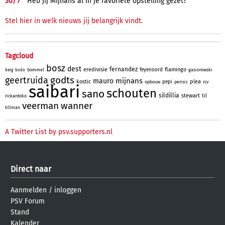
30/
7
Heb jij Mijnans al in je favoriete opstelling gezet?
Stel hier in welk nieuws jij belangrijk vindt.
Tagcloud
bosz
dest
fernandez
eredivisie
flamingo
feyenoord
bommel
gasiorowski
berg
bodo
godts
geertruida
mijnans
mauro
kostic
plea
pepi
opbouw
perisic
rcv
saibari
schouten
sano
sildillia
stewart
til
rickardoko
veerman
wanner
tillman
A Twitter List by psv.supporters.nl
Direct naar
Aanmelden
/
inloggen
PSV Forum
Stand
Kalender