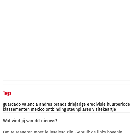
Tags
guardado
valencia
andres
brands
driejarige
eredivisie
huurperiode
klassementen
mexico
ontbinding
steunpilaren
visitekaartje
Wat vind jij van dit nieuws?
Om te reageren moet je ingelogd zijn. Gebruik de links bovenin