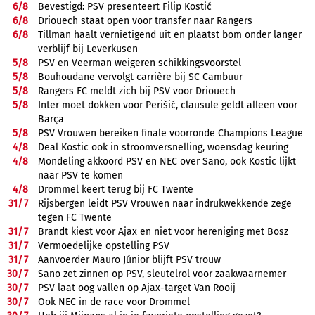
6/
8
Bevestigd: PSV presenteert Filip Kostić
6/
8
Driouech staat open voor transfer naar Rangers
6/
8
Tillman haalt vernietigend uit en plaatst bom onder langer
verblijf bij Leverkusen
5/
8
PSV en Veerman weigeren schikkingsvoorstel
5/
8
Bouhoudane vervolgt carrière bij SC Cambuur
5/
8
Rangers FC meldt zich bij PSV voor Driouech
5/
8
Inter moet dokken voor Perišić, clausule geldt alleen voor
Barça
5/
8
PSV Vrouwen bereiken finale voorronde Champions League
4/
8
Deal Kostic ook in stroomversnelling, woensdag keuring
4/
8
Mondeling akkoord PSV en NEC over Sano, ook Kostic lijkt
naar PSV te komen
4/
8
Drommel keert terug bij FC Twente
31/
7
Rijsbergen leidt PSV Vrouwen naar indrukwekkende zege
tegen FC Twente
31/
7
Brandt kiest voor Ajax en niet voor hereniging met Bosz
31/
7
Vermoedelijke opstelling PSV
31/
7
Aanvoerder Mauro Júnior blijft PSV trouw
30/
7
Sano zet zinnen op PSV, sleutelrol voor zaakwaarnemer
30/
7
PSV laat oog vallen op Ajax-target Van Rooij
30/
7
Ook NEC in de race voor Drommel