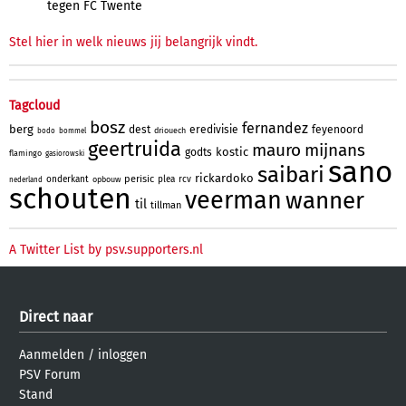
tegen FC Twente
Stel hier in welk nieuws jij belangrijk vindt.
Tagcloud
bosz
fernandez
berg
dest
eredivisie
feyenoord
driouech
bodo
bommel
geertruida
mauro
mijnans
kostic
godts
flamingo
gasiorowski
sano
saibari
rickardoko
perisic
onderkant
plea
rcv
opbouw
nederland
schouten
veerman
wanner
til
tillman
A Twitter List by psv.supporters.nl
Direct naar
Aanmelden
/
inloggen
PSV Forum
Stand