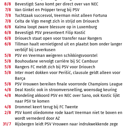
8/
8
Bevestigd: Sano komt per direct over van NEC
7/
8
Van Ginkel en Pröpper terug bij PSV
7/
8
Tuchtzaak succesvol, Veerman mist alleen Fortuna
7/
8
Celta de Vigo mengt zich in strijd om Driouech
6/
8
Kalma loopt zware blessure op in Luxemburg
6/
8
Bevestigd: PSV presenteert Filip Kostić
6/
8
Driouech staat open voor transfer naar Rangers
6/
8
Tillman haalt vernietigend uit en plaatst bom onder langer
verblijf bij Leverkusen
5/
8
PSV en Veerman weigeren schikkingsvoorstel
5/
8
Bouhoudane vervolgt carrière bij SC Cambuur
5/
8
Rangers FC meldt zich bij PSV voor Driouech
5/
8
Inter moet dokken voor Perišić, clausule geldt alleen voor
Barça
5/
8
PSV Vrouwen bereiken finale voorronde Champions League
4/
8
Deal Kostic ook in stroomversnelling, woensdag keuring
4/
8
Mondeling akkoord PSV en NEC over Sano, ook Kostic lijkt
naar PSV te komen
4/
8
Drommel keert terug bij FC Twente
2/
8
PSV komt oliedomme rode kaart Veerman niet te boven en
wordt vernederd door AZ
31/
7
Rijsbergen leidt PSV Vrouwen naar indrukwekkende zege