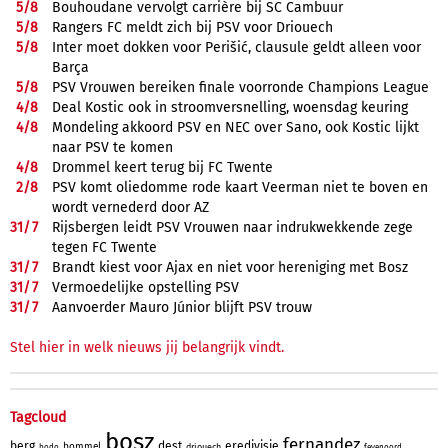
5/
8
Bouhoudane vervolgt carrière bij SC Cambuur
5/
8
Rangers FC meldt zich bij PSV voor Driouech
5/
8
Inter moet dokken voor Perišić, clausule geldt alleen voor
Barça
5/
8
PSV Vrouwen bereiken finale voorronde Champions League
4/
8
Deal Kostic ook in stroomversnelling, woensdag keuring
4/
8
Mondeling akkoord PSV en NEC over Sano, ook Kostic lijkt
naar PSV te komen
4/
8
Drommel keert terug bij FC Twente
2/
8
PSV komt oliedomme rode kaart Veerman niet te boven en
wordt vernederd door AZ
31/
7
Rijsbergen leidt PSV Vrouwen naar indrukwekkende zege
tegen FC Twente
31/
7
Brandt kiest voor Ajax en niet voor hereniging met Bosz
31/
7
Vermoedelijke opstelling PSV
31/
7
Aanvoerder Mauro Júnior blijft PSV trouw
Stel hier in welk nieuws jij belangrijk vindt.
Tagcloud
bosz
fernandez
berg
dest
eredivisie
bommel
driouech
bodo
feyenoord