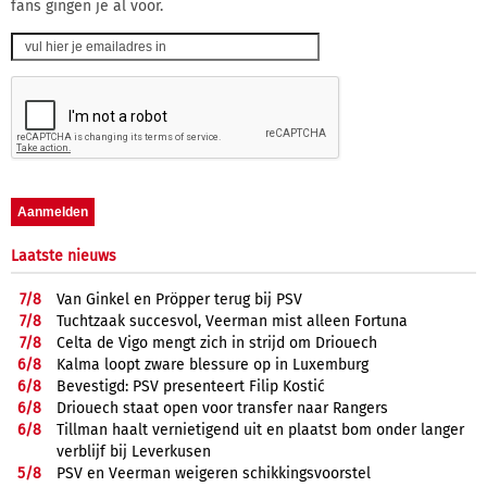
fans gingen je al voor.
Laatste nieuws
7/
8
Van Ginkel en Pröpper terug bij PSV
7/
8
Tuchtzaak succesvol, Veerman mist alleen Fortuna
7/
8
Celta de Vigo mengt zich in strijd om Driouech
6/
8
Kalma loopt zware blessure op in Luxemburg
6/
8
Bevestigd: PSV presenteert Filip Kostić
6/
8
Driouech staat open voor transfer naar Rangers
6/
8
Tillman haalt vernietigend uit en plaatst bom onder langer
verblijf bij Leverkusen
5/
8
PSV en Veerman weigeren schikkingsvoorstel