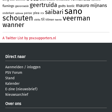
geertruida
mauro
mijnans
flamingo
godts
kostic
gasiorowski
sano
saibari
plea
perisic
onderkant
rcv
opbouw
schouten
veerman
til
tillman
twente
sildillia
wanner
A Twitter List by psv.supporters.nl
Direct naar
Aanmelden
/
inloggen
PSV Forum
Stand
Kalender
E-zine (nieuwsbrief)
Nieuwsarchief
Over ons