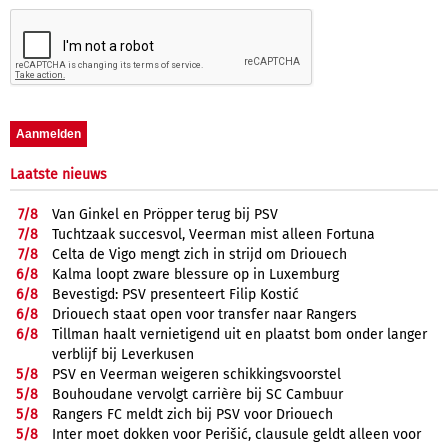
Laatste nieuws
7/
8
Van Ginkel en Pröpper terug bij PSV
7/
8
Tuchtzaak succesvol, Veerman mist alleen Fortuna
7/
8
Celta de Vigo mengt zich in strijd om Driouech
6/
8
Kalma loopt zware blessure op in Luxemburg
6/
8
Bevestigd: PSV presenteert Filip Kostić
6/
8
Driouech staat open voor transfer naar Rangers
6/
8
Tillman haalt vernietigend uit en plaatst bom onder langer
verblijf bij Leverkusen
5/
8
PSV en Veerman weigeren schikkingsvoorstel
5/
8
Bouhoudane vervolgt carrière bij SC Cambuur
5/
8
Rangers FC meldt zich bij PSV voor Driouech
5/
8
Inter moet dokken voor Perišić, clausule geldt alleen voor