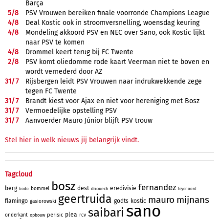
Barça
5/
8
PSV Vrouwen bereiken finale voorronde Champions League
4/
8
Deal Kostic ook in stroomversnelling, woensdag keuring
4/
8
Mondeling akkoord PSV en NEC over Sano, ook Kostic lijkt
naar PSV te komen
4/
8
Drommel keert terug bij FC Twente
2/
8
PSV komt oliedomme rode kaart Veerman niet te boven en
wordt vernederd door AZ
31/
7
Rijsbergen leidt PSV Vrouwen naar indrukwekkende zege
tegen FC Twente
31/
7
Brandt kiest voor Ajax en niet voor hereniging met Bosz
31/
7
Vermoedelijke opstelling PSV
31/
7
Aanvoerder Mauro Júnior blijft PSV trouw
Stel hier in welk nieuws jij belangrijk vindt.
Tagcloud
bosz
fernandez
berg
dest
eredivisie
bommel
driouech
bodo
feyenoord
geertruida
mauro
mijnans
flamingo
godts
kostic
gasiorowski
sano
saibari
plea
perisic
onderkant
rcv
opbouw