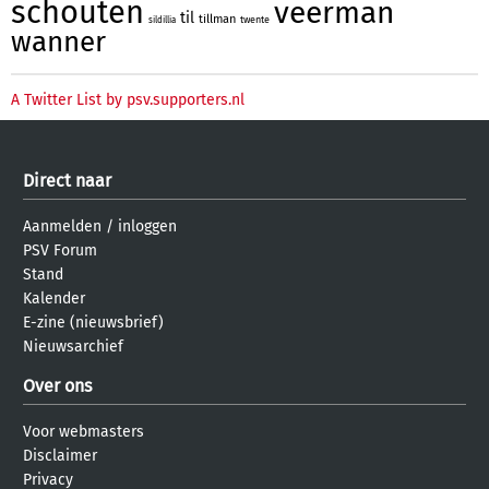
schouten
veerman
til
tillman
twente
sildillia
wanner
A Twitter List by psv.supporters.nl
Direct naar
Aanmelden
/
inloggen
PSV Forum
Stand
Kalender
E-zine (nieuwsbrief)
Nieuwsarchief
Over ons
Voor webmasters
Disclaimer
Privacy