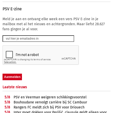
PSV E-zine
Meld je aan en ontvang elke week een vers PSV E-zine in je
mailbox met al het nieuws en achtergronden. Maar liefst 28.627
fans gingen je al voor.
Laatste nieuws
5/
8
PSV en Veerman weigeren schikkingsvoorstel
5/
8
Bouhoudane vervolgt carrière bij SC Cambuur
5/
8
Rangers FC meldt zich bij PSV voor Driouech
5/
8
Inter moet dokken voor Perišić, clausule geldt alleen voor