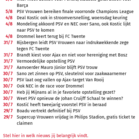
Barça
5/
8
PSV Vrouwen bereiken finale voorronde Champions League
4/
8
Deal Kostic ook in stroomversnelling, woensdag keuring
4/
8
Mondeling akkoord PSV en NEC over Sano, ook Kostic lijkt
naar PSV te komen
4/
8
Drommel keert terug bij FC Twente
31/
7
Rijsbergen leidt PSV Vrouwen naar indrukwekkende zege
tegen FC Twente
31/
7
Brandt kiest voor Ajax en niet voor hereniging met Bosz
31/
7
Vermoedelijke opstelling PSV
31/
7
Aanvoerder Mauro Júnior blijft PSV trouw
30/
7
Sano zet zinnen op PSV, sleutelrol voor zaakwaarnemer
30/
7
PSV laat oog vallen op Ajax-target Van Rooij
30/
7
Ook NEC in de race voor Drommel
30/
7
Heb jij Mijnans al in je favoriete opstelling gezet?
30/
7
Weet PSV opnieuw de Johan Cruijff Schaal te winnen?
30/
7
Kostić heeft tweejarig voorstel PSV in beraad
29/
7
Boadu vertrekt definitief bij PSV
29/
7
Supercup Vrouwen vrijdag in Philips Stadion, gratis ticket te
claimen
Stel hier in welk nieuws jij belangrijk vindt.