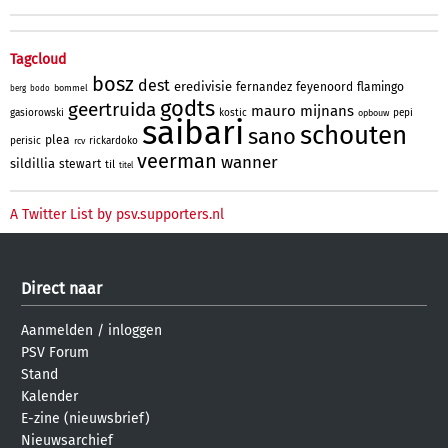
Tagcloud
bosz
dest
eredivisie
fernandez
feyenoord
flamingo
bommel
berg
bodo
godts
geertruida
mauro
mijnans
gasiorowski
kostic
pepi
opbouw
saibari
schouten
sano
plea
perisic
rickardoko
rcv
veerman
wanner
sildillia
stewart
til
titel
A Twitter List by psv.supporters.nl
Direct naar
Aanmelden
/
inloggen
PSV Forum
Stand
Kalender
E-zine (nieuwsbrief)
Nieuwsarchief