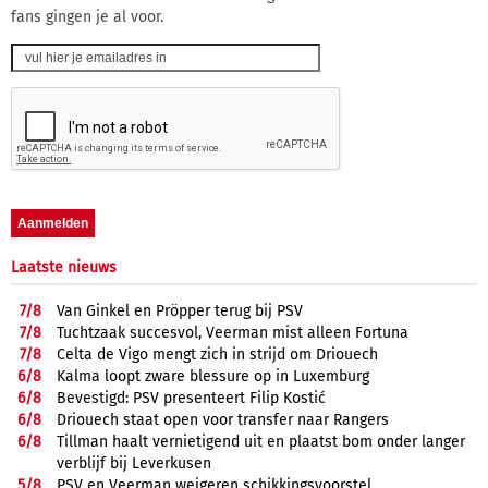
fans gingen je al voor.
Laatste nieuws
7/
8
Van Ginkel en Pröpper terug bij PSV
7/
8
Tuchtzaak succesvol, Veerman mist alleen Fortuna
7/
8
Celta de Vigo mengt zich in strijd om Driouech
6/
8
Kalma loopt zware blessure op in Luxemburg
6/
8
Bevestigd: PSV presenteert Filip Kostić
6/
8
Driouech staat open voor transfer naar Rangers
6/
8
Tillman haalt vernietigend uit en plaatst bom onder langer
verblijf bij Leverkusen
5/
8
PSV en Veerman weigeren schikkingsvoorstel