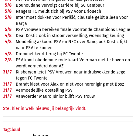
5/
8
Bouhoudane vervolgt carrière bij SC Cambuur
5/
8
Rangers FC meldt zich bij PSV voor Driouech
5/
8
Inter moet dokken voor Perišić, clausule geldt alleen voor
Barça
5/
8
PSV Vrouwen bereiken finale voorronde Champions League
4/
8
Deal Kostic ook in stroomversnelling, woensdag keuring
4/
8
Mondeling akkoord PSV en NEC over Sano, ook Kostic lijkt
naar PSV te komen
4/
8
Drommel keert terug bij FC Twente
2/
8
PSV komt oliedomme rode kaart Veerman niet te boven en
wordt vernederd door AZ
31/
7
Rijsbergen leidt PSV Vrouwen naar indrukwekkende zege
tegen FC Twente
31/
7
Brandt kiest voor Ajax en niet voor hereniging met Bosz
31/
7
Vermoedelijke opstelling PSV
31/
7
Aanvoerder Mauro Júnior blijft PSV trouw
Stel hier in welk nieuws jij belangrijk vindt.
Tagcloud