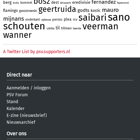
bosz
fernandez
berg
eredivisie
dest
bommel
driouech
bodo
feyenoord
geertruida
mauro
godts
flamingo
kostic
gasiorowski
sano
saibari
mijnans
plea
perisic
rcv
onderkant
opbouw
schouten
veerman
til
tillman
twente
sildillia
wanner
A Twitter List by psv.supporters.nl
Direct naar
Aanmelden
/
inloggen
PSV Forum
Stand
Kalender
E-zine (nieuwsbrief)
Nieuwsarchief
Over ons