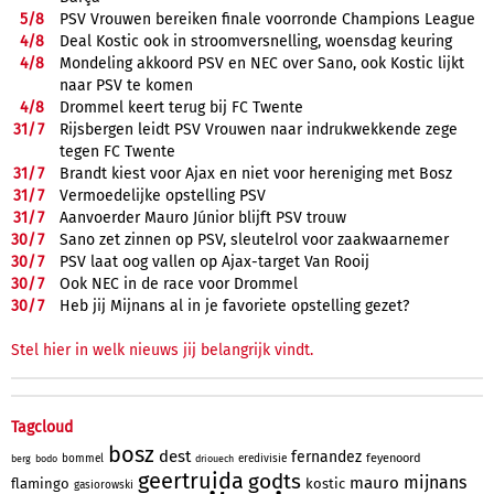
5/
8
PSV Vrouwen bereiken finale voorronde Champions League
4/
8
Deal Kostic ook in stroomversnelling, woensdag keuring
4/
8
Mondeling akkoord PSV en NEC over Sano, ook Kostic lijkt
naar PSV te komen
4/
8
Drommel keert terug bij FC Twente
31/
7
Rijsbergen leidt PSV Vrouwen naar indrukwekkende zege
tegen FC Twente
31/
7
Brandt kiest voor Ajax en niet voor hereniging met Bosz
31/
7
Vermoedelijke opstelling PSV
31/
7
Aanvoerder Mauro Júnior blijft PSV trouw
30/
7
Sano zet zinnen op PSV, sleutelrol voor zaakwaarnemer
30/
7
PSV laat oog vallen op Ajax-target Van Rooij
30/
7
Ook NEC in de race voor Drommel
30/
7
Heb jij Mijnans al in je favoriete opstelling gezet?
Stel hier in welk nieuws jij belangrijk vindt.
Tagcloud
bosz
dest
fernandez
feyenoord
bommel
eredivisie
berg
bodo
driouech
geertruida
godts
mijnans
mauro
flamingo
kostic
gasiorowski