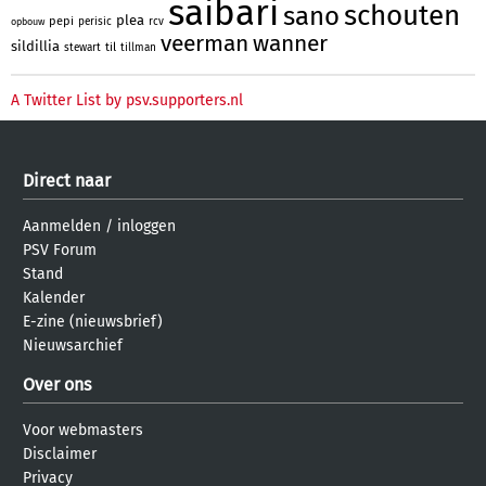
saibari
schouten
sano
plea
pepi
perisic
rcv
opbouw
veerman
wanner
sildillia
til
stewart
tillman
A Twitter List by psv.supporters.nl
Direct naar
Aanmelden
/
inloggen
PSV Forum
Stand
Kalender
E-zine (nieuwsbrief)
Nieuwsarchief
Over ons
Voor webmasters
Disclaimer
Privacy