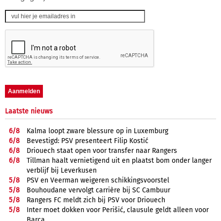
Laatste nieuws
6/
8
Kalma loopt zware blessure op in Luxemburg
6/
8
Bevestigd: PSV presenteert Filip Kostić
6/
8
Driouech staat open voor transfer naar Rangers
6/
8
Tillman haalt vernietigend uit en plaatst bom onder langer
verblijf bij Leverkusen
5/
8
PSV en Veerman weigeren schikkingsvoorstel
5/
8
Bouhoudane vervolgt carrière bij SC Cambuur
5/
8
Rangers FC meldt zich bij PSV voor Driouech
5/
8
Inter moet dokken voor Perišić, clausule geldt alleen voor
Barça