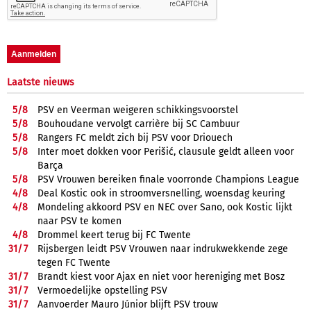
Laatste nieuws
5/
8
PSV en Veerman weigeren schikkingsvoorstel
5/
8
Bouhoudane vervolgt carrière bij SC Cambuur
5/
8
Rangers FC meldt zich bij PSV voor Driouech
5/
8
Inter moet dokken voor Perišić, clausule geldt alleen voor
Barça
5/
8
PSV Vrouwen bereiken finale voorronde Champions League
4/
8
Deal Kostic ook in stroomversnelling, woensdag keuring
4/
8
Mondeling akkoord PSV en NEC over Sano, ook Kostic lijkt
naar PSV te komen
4/
8
Drommel keert terug bij FC Twente
31/
7
Rijsbergen leidt PSV Vrouwen naar indrukwekkende zege
tegen FC Twente
31/
7
Brandt kiest voor Ajax en niet voor hereniging met Bosz
31/
7
Vermoedelijke opstelling PSV
31/
7
Aanvoerder Mauro Júnior blijft PSV trouw