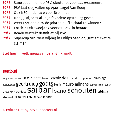
30/
7
Sano zet zinnen op PSV, sleutelrol voor zaakwaarnemer
30/
7
PSV laat oog vallen op Ajax-target Van Rooij
30/
7
Ook NEC in de race voor Drommel
30/
7
Heb jij Mijnans al in je favoriete opstelling gezet?
30/
7
Weet PSV opnieuw de Johan Cruijff Schaal te winnen?
30/
7
Kostić heeft tweejarig voorstel PSV in beraad
29/
7
Boadu vertrekt definitief bij PSV
29/
7
Supercup Vrouwen vrijdag in Philips Stadion, gratis ticket te
claimen
Stel hier in welk nieuws jij belangrijk vindt.
Tagcloud
bosz
dest
eredivisie
flamingo
fernandez
feyenoord
berg
bodo
bommel
driouech
godts
geertruida
mauro
mijnans
kostic
pepi
gasiorowski
opbouw
perisic
saibari
schouten
sano
plea
sildillia
rickardoko
rcv
veerman
wanner
stewart
til
A Twitter List by psv.supporters.nl