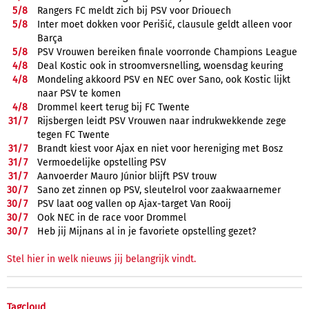
5/
8
Rangers FC meldt zich bij PSV voor Driouech
5/
8
Inter moet dokken voor Perišić, clausule geldt alleen voor
Barça
5/
8
PSV Vrouwen bereiken finale voorronde Champions League
4/
8
Deal Kostic ook in stroomversnelling, woensdag keuring
4/
8
Mondeling akkoord PSV en NEC over Sano, ook Kostic lijkt
naar PSV te komen
4/
8
Drommel keert terug bij FC Twente
31/
7
Rijsbergen leidt PSV Vrouwen naar indrukwekkende zege
tegen FC Twente
31/
7
Brandt kiest voor Ajax en niet voor hereniging met Bosz
31/
7
Vermoedelijke opstelling PSV
31/
7
Aanvoerder Mauro Júnior blijft PSV trouw
30/
7
Sano zet zinnen op PSV, sleutelrol voor zaakwaarnemer
30/
7
PSV laat oog vallen op Ajax-target Van Rooij
30/
7
Ook NEC in de race voor Drommel
30/
7
Heb jij Mijnans al in je favoriete opstelling gezet?
Stel hier in welk nieuws jij belangrijk vindt.
Tagcloud