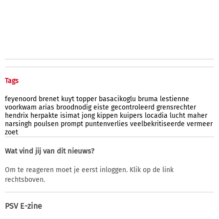
Tags
feyenoord
brenet
kuyt
topper
basacikoglu
bruma
lestienne
voorkwam
arias
broodnodig
eiste
gecontroleerd
grensrechter
hendrix
herpakte
isimat
jong
kippen
kuipers
locadia
lucht
maher
narsingh
poulsen
prompt
puntenverlies
veelbekritiseerde
vermeer
zoet
Wat vind jij van dit nieuws?
Om te reageren moet je eerst inloggen. Klik op de link
rechtsboven.
PSV E-zine