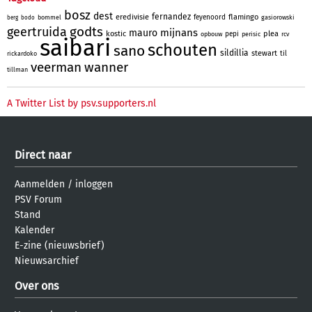
bosz
dest
fernandez
eredivisie
flamingo
feyenoord
bommel
gasiorowski
berg
bodo
godts
geertruida
mijnans
mauro
kostic
plea
pepi
opbouw
perisic
rcv
saibari
schouten
sano
sildillia
stewart
til
rickardoko
veerman
wanner
tillman
A Twitter List by psv.supporters.nl
Direct naar
Aanmelden
/
inloggen
PSV Forum
Stand
Kalender
E-zine (nieuwsbrief)
Nieuwsarchief
Over ons