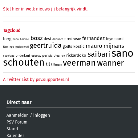
Stel hier in welk nieuws jij belangrijk vindt.
Tagcloud
bosz
fernandez
berg
dest
eredivisie
feyenoord
driouech
bodo
bommel
geertruida
mauro
mijnans
kostic
godts
flamingo
gasiorowski
sano
saibari
rickardoko
perisic
onderkant
plea
rcv
opbouw
nederland
schouten
veerman
wanner
til
tillman
A Twitter List by psv.supporters.nl
Direct naar
Aanmelden
/
inloggen
PSV Forum
Stand
Kalender