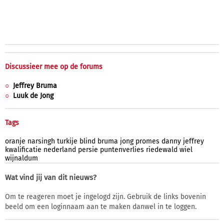
Discussieer mee op de forums
Jeffrey Bruma
Luuk de Jong
Tags
oranje
narsingh
turkije
blind
bruma
jong
promes
danny
jeffrey
kwalificatie
nederland
persie
puntenverlies
riedewald
wiel
wijnaldum
Wat vind jij van dit nieuws?
Om te reageren moet je ingelogd zijn. Gebruik de links bovenin
beeld om een loginnaam aan te maken danwel in te loggen.