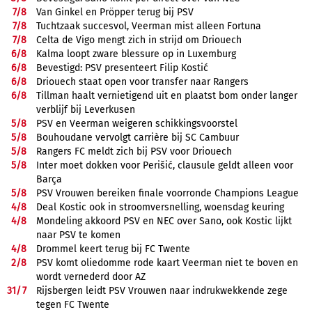
7/
8
Van Ginkel en Pröpper terug bij PSV
7/
8
Tuchtzaak succesvol, Veerman mist alleen Fortuna
7/
8
Celta de Vigo mengt zich in strijd om Driouech
6/
8
Kalma loopt zware blessure op in Luxemburg
6/
8
Bevestigd: PSV presenteert Filip Kostić
6/
8
Driouech staat open voor transfer naar Rangers
6/
8
Tillman haalt vernietigend uit en plaatst bom onder langer
verblijf bij Leverkusen
5/
8
PSV en Veerman weigeren schikkingsvoorstel
5/
8
Bouhoudane vervolgt carrière bij SC Cambuur
5/
8
Rangers FC meldt zich bij PSV voor Driouech
5/
8
Inter moet dokken voor Perišić, clausule geldt alleen voor
Barça
5/
8
PSV Vrouwen bereiken finale voorronde Champions League
4/
8
Deal Kostic ook in stroomversnelling, woensdag keuring
4/
8
Mondeling akkoord PSV en NEC over Sano, ook Kostic lijkt
naar PSV te komen
4/
8
Drommel keert terug bij FC Twente
2/
8
PSV komt oliedomme rode kaart Veerman niet te boven en
wordt vernederd door AZ
31/
7
Rijsbergen leidt PSV Vrouwen naar indrukwekkende zege
tegen FC Twente