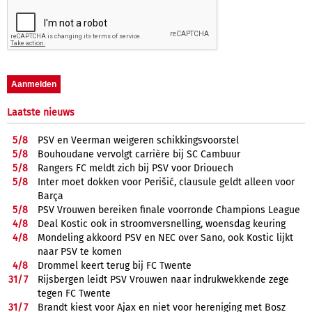
Laatste nieuws
5/
8
PSV en Veerman weigeren schikkingsvoorstel
5/
8
Bouhoudane vervolgt carrière bij SC Cambuur
5/
8
Rangers FC meldt zich bij PSV voor Driouech
5/
8
Inter moet dokken voor Perišić, clausule geldt alleen voor
Barça
5/
8
PSV Vrouwen bereiken finale voorronde Champions League
4/
8
Deal Kostic ook in stroomversnelling, woensdag keuring
4/
8
Mondeling akkoord PSV en NEC over Sano, ook Kostic lijkt
naar PSV te komen
4/
8
Drommel keert terug bij FC Twente
31/
7
Rijsbergen leidt PSV Vrouwen naar indrukwekkende zege
tegen FC Twente
31/
7
Brandt kiest voor Ajax en niet voor hereniging met Bosz