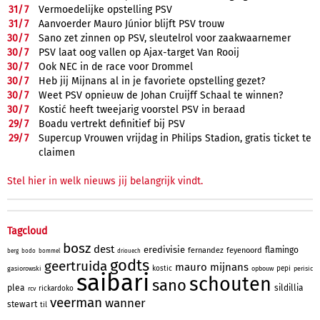
31/
7
Vermoedelijke opstelling PSV
31/
7
Aanvoerder Mauro Júnior blijft PSV trouw
30/
7
Sano zet zinnen op PSV, sleutelrol voor zaakwaarnemer
30/
7
PSV laat oog vallen op Ajax-target Van Rooij
30/
7
Ook NEC in de race voor Drommel
30/
7
Heb jij Mijnans al in je favoriete opstelling gezet?
30/
7
Weet PSV opnieuw de Johan Cruijff Schaal te winnen?
30/
7
Kostić heeft tweejarig voorstel PSV in beraad
29/
7
Boadu vertrekt definitief bij PSV
29/
7
Supercup Vrouwen vrijdag in Philips Stadion, gratis ticket te
claimen
Stel hier in welk nieuws jij belangrijk vindt.
Tagcloud
bosz
dest
eredivisie
flamingo
fernandez
feyenoord
berg
bodo
bommel
driouech
godts
geertruida
mauro
mijnans
kostic
pepi
gasiorowski
opbouw
perisic
saibari
schouten
sano
plea
sildillia
rickardoko
rcv
veerman
wanner
stewart
til