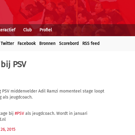
teractief
Club
Profiel
Twitter
Facebook
Bronnen
Scorebord
RSS feed
bij PSV
g PSV middenvelder Adil Ramzi momenteel stage loopt
g als jeugdcoach.
tage bij
#PSV
als jeugdcoach. Wordt in januari
d.nl
26, 2015