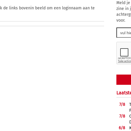
Meld je
ik de links bovenin beeld om een loginnaam aan te
zine in
achterg
voor.
Laatst
7/
8
7/
8
6/
8