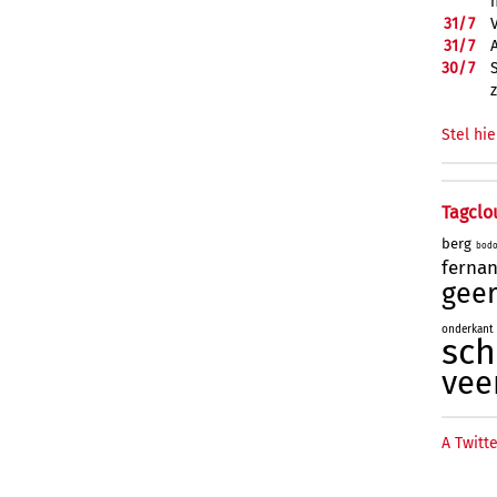
31/
7
31/
7
30/
7
Stel hie
Tagclo
berg
bod
ferna
geer
onderkant
sc
vee
A Twitte