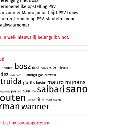
hereniging met Bosz
Vermoedelijke opstelling PSV
Aanvoerder Mauro Júnior blijft PSV trouw
Sano zet zinnen op PSV, sleutelrol voor
zaakwaarnemer
r in welk nieuws jij belangrijk vindt.
ud
bosz
eredivisie
dest
bommel
driouech
o
ndez
flamingo
gasiorowski
feyenoord
truida
mauro
mijnans
godts
kostic
sano
saibari
plea
perisic
rcv
opbouw
houten
til
tillman
twente
sildillia
rman
wanner
r List by psv.supporters.nl