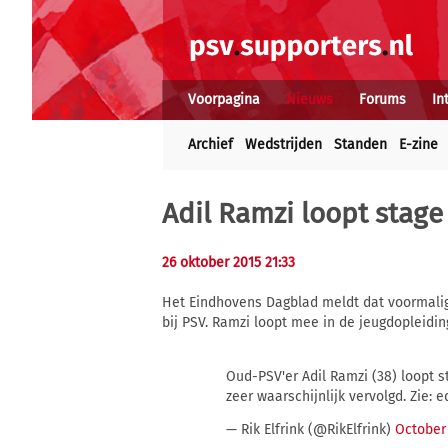
Voorpagina
Nieuws
Forums
In
Archief
Wedstrijden
Standen
E-zine
Adil Ramzi loopt stage 
26 oktober 2015 21:33
Het Eindhovens Dagblad meldt dat voormali
bij PSV. Ramzi loopt mee in de jeugdopleidin
Oud-PSV'er Adil Ramzi (38) loopt s
zeer waarschijnlijk vervolgd. Zie: e
— Rik Elfrink (@RikElfrink)
October 