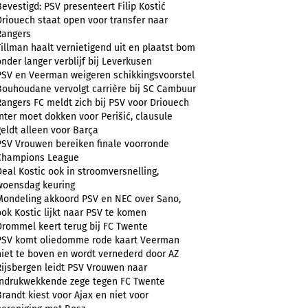
Bevestigd: PSV presenteert Filip Kostić
Driouech staat open voor transfer naar
Rangers
Tillman haalt vernietigend uit en plaatst bom
onder langer verblijf bij Leverkusen
PSV en Veerman weigeren schikkingsvoorstel
Bouhoudane vervolgt carrière bij SC Cambuur
Rangers FC meldt zich bij PSV voor Driouech
Inter moet dokken voor Perišić, clausule
geldt alleen voor Barça
PSV Vrouwen bereiken finale voorronde
Champions League
Deal Kostic ook in stroomversnelling,
woensdag keuring
Mondeling akkoord PSV en NEC over Sano,
ook Kostic lijkt naar PSV te komen
Drommel keert terug bij FC Twente
PSV komt oliedomme rode kaart Veerman
niet te boven en wordt vernederd door AZ
Rijsbergen leidt PSV Vrouwen naar
indrukwekkende zege tegen FC Twente
Brandt kiest voor Ajax en niet voor