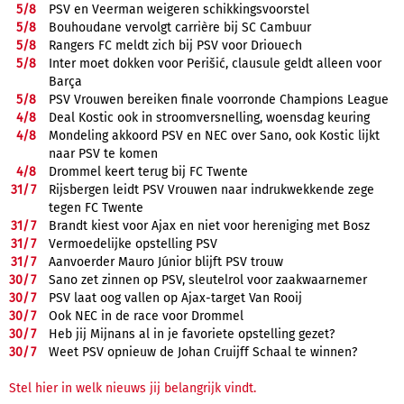
5/
8
PSV en Veerman weigeren schikkingsvoorstel
5/
8
Bouhoudane vervolgt carrière bij SC Cambuur
5/
8
Rangers FC meldt zich bij PSV voor Driouech
5/
8
Inter moet dokken voor Perišić, clausule geldt alleen voor
Barça
5/
8
PSV Vrouwen bereiken finale voorronde Champions League
4/
8
Deal Kostic ook in stroomversnelling, woensdag keuring
4/
8
Mondeling akkoord PSV en NEC over Sano, ook Kostic lijkt
naar PSV te komen
4/
8
Drommel keert terug bij FC Twente
31/
7
Rijsbergen leidt PSV Vrouwen naar indrukwekkende zege
tegen FC Twente
31/
7
Brandt kiest voor Ajax en niet voor hereniging met Bosz
31/
7
Vermoedelijke opstelling PSV
31/
7
Aanvoerder Mauro Júnior blijft PSV trouw
30/
7
Sano zet zinnen op PSV, sleutelrol voor zaakwaarnemer
30/
7
PSV laat oog vallen op Ajax-target Van Rooij
30/
7
Ook NEC in de race voor Drommel
30/
7
Heb jij Mijnans al in je favoriete opstelling gezet?
30/
7
Weet PSV opnieuw de Johan Cruijff Schaal te winnen?
Stel hier in welk nieuws jij belangrijk vindt.