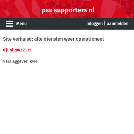
Menu
inloggen
|
aanmelden
Site verhuisd; alle diensten weer operationeel
8 juni 2002 23:31
Verslaggever: RvN