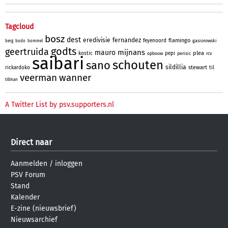
Tagcloud
bosz
dest
eredivisie
fernandez
flamingo
feyenoord
gasiorowski
berg
bodo
bommel
godts
geertruida
mijnans
mauro
plea
kostic
pepi
opbouw
perisic
rcv
saibari
schouten
sano
sildillia
stewart
rickardoko
til
veerman
wanner
tillman
A Twitter List by psv.supporters.nl
Direct naar
Aanmelden
/
inloggen
PSV Forum
Stand
Kalender
E-zine (nieuwsbrief)
Nieuwsarchief