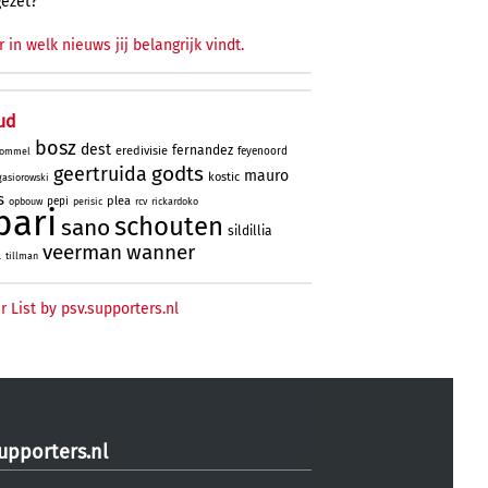
gezet?
r in welk nieuws jij belangrijk vindt.
ud
bosz
dest
fernandez
eredivisie
feyenoord
ommel
godts
geertruida
mauro
kostic
gasiorowski
s
plea
pepi
opbouw
perisic
rcv
rickardoko
bari
schouten
sano
sildillia
veerman
wanner
l
tillman
r List by psv.supporters.nl
upporters.nl