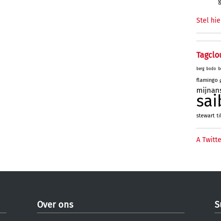
Stel hie
Tagclo
b
berg
bodo
flamingo
mijnan
sai
stewart
ti
A Twitte
Over ons
S