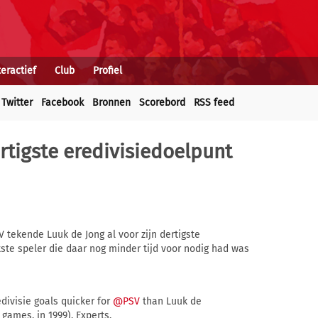
teractief
Club
Profiel
Twitter
Facebook
Bronnen
Scorebord
RSS feed
rtigste eredivisiedoelpunt
V tekende Luuk de Jong al voor zijn dertigste
tste speler die daar nog minder tijd voor nodig had was
edivisie goals quicker for
@PSV
than Luuk de
 games, in 1999). Experts.