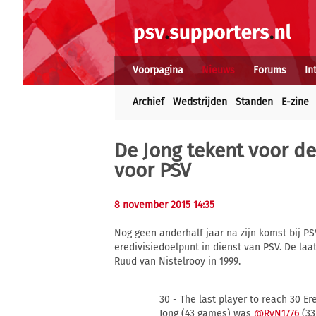
Voorpagina
Nieuws
Forums
In
Archief
Wedstrijden
Standen
E-zine
De Jong tekent voor de
voor PSV
8 november 2015 14:35
Nog geen anderhalf jaar na zijn komst bij PS
eredivisiedoelpunt in dienst van PSV. De laa
Ruud van Nistelrooy in 1999.
30 - The last player to reach 30 Er
Jong (43 games) was
@RvN1776
(33