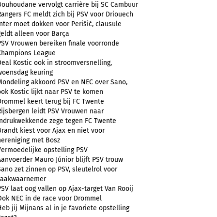
Bouhoudane vervolgt carrière bij SC Cambuur
Rangers FC meldt zich bij PSV voor Driouech
Inter moet dokken voor Perišić, clausule
geldt alleen voor Barça
PSV Vrouwen bereiken finale voorronde
Champions League
Deal Kostic ook in stroomversnelling,
woensdag keuring
Mondeling akkoord PSV en NEC over Sano,
ook Kostic lijkt naar PSV te komen
Drommel keert terug bij FC Twente
Rijsbergen leidt PSV Vrouwen naar
indrukwekkende zege tegen FC Twente
Brandt kiest voor Ajax en niet voor
hereniging met Bosz
Vermoedelijke opstelling PSV
Aanvoerder Mauro Júnior blijft PSV trouw
Sano zet zinnen op PSV, sleutelrol voor
zaakwaarnemer
PSV laat oog vallen op Ajax-target Van Rooij
Ook NEC in de race voor Drommel
Heb jij Mijnans al in je favoriete opstelling