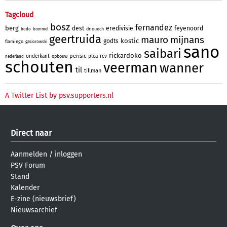
Tagcloud
bosz
fernandez
berg
dest
eredivisie
feyenoord
driouech
bodo
bommel
geertruida
mauro
mijnans
kostic
godts
flamingo
gasiorowski
sano
saibari
rickardoko
perisic
onderkant
plea
rcv
opbouw
nederland
schouten
veerman
wanner
til
tillman
A Twitter List by psv.supporters.nl
Direct naar
Aanmelden
/
inloggen
PSV Forum
Stand
Kalender
E-zine (nieuwsbrief)
Nieuwsarchief