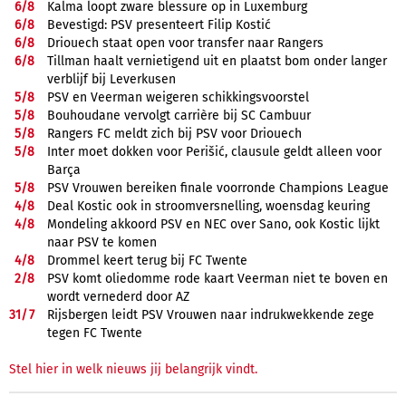
6/
8
Kalma loopt zware blessure op in Luxemburg
6/
8
Bevestigd: PSV presenteert Filip Kostić
6/
8
Driouech staat open voor transfer naar Rangers
6/
8
Tillman haalt vernietigend uit en plaatst bom onder langer
verblijf bij Leverkusen
5/
8
PSV en Veerman weigeren schikkingsvoorstel
5/
8
Bouhoudane vervolgt carrière bij SC Cambuur
5/
8
Rangers FC meldt zich bij PSV voor Driouech
5/
8
Inter moet dokken voor Perišić, clausule geldt alleen voor
Barça
5/
8
PSV Vrouwen bereiken finale voorronde Champions League
4/
8
Deal Kostic ook in stroomversnelling, woensdag keuring
4/
8
Mondeling akkoord PSV en NEC over Sano, ook Kostic lijkt
naar PSV te komen
4/
8
Drommel keert terug bij FC Twente
2/
8
PSV komt oliedomme rode kaart Veerman niet te boven en
wordt vernederd door AZ
31/
7
Rijsbergen leidt PSV Vrouwen naar indrukwekkende zege
tegen FC Twente
Stel hier in welk nieuws jij belangrijk vindt.