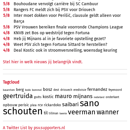
5/
8
Bouhoudane vervolgt carrière bij SC Cambuur
5/
8
Rangers FC meldt zich bij PSV voor Driouech
5/
8
Inter moet dokken voor Perišić, clausule geldt alleen voor
Barça
5/
8
PSV Vrouwen bereiken finale voorronde Champions League
4/
8
KNVB zet Bos op wedstrijd tegen Fortuna
4/
8
Heb jij Mijnans al in je favoriete opstelling gezet?
4/
8
Weet PSV zich tegen Fortuna Sittard te herstellen?
4/
8
Deal Kostic ook in stroomversnelling, woensdag keuring
Stel hier in welk nieuws jij belangrijk vindt.
Tagcloud
bosz
fernandez
berg
dest
driouech
eredivisie
feyenoord
bodo
bommel
basarnhem
geertruida
mauro
mijnans
kostic
godts
onderkant
nederland
sano
saibari
opbouw
rcv
perisic
rickardoko
plea
schouten
veerman
wanner
til
tillman
twente
A Twitter List by psv.supporters.nl