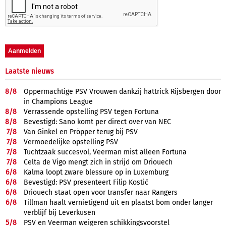
Laatste nieuws
8/
8
Oppermachtige PSV Vrouwen dankzij hattrick Rijsbergen door
in Champions League
8/
8
Verrassende opstelling PSV tegen Fortuna
8/
8
Bevestigd: Sano komt per direct over van NEC
7/
8
Van Ginkel en Pröpper terug bij PSV
7/
8
Vermoedelijke opstelling PSV
7/
8
Tuchtzaak succesvol, Veerman mist alleen Fortuna
7/
8
Celta de Vigo mengt zich in strijd om Driouech
6/
8
Kalma loopt zware blessure op in Luxemburg
6/
8
Bevestigd: PSV presenteert Filip Kostić
6/
8
Driouech staat open voor transfer naar Rangers
6/
8
Tillman haalt vernietigend uit en plaatst bom onder langer
verblijf bij Leverkusen
5/
8
PSV en Veerman weigeren schikkingsvoorstel