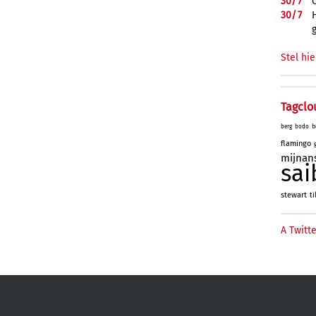
30/
7
30/
7
Stel hie
Tagclo
b
berg
bodo
flamingo
mijnan
sai
stewart
ti
A Twitte