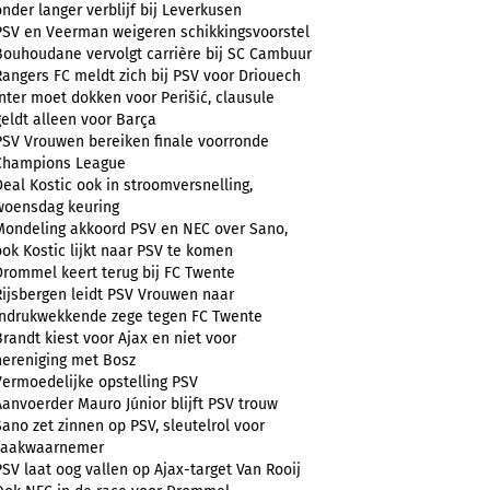
onder langer verblijf bij Leverkusen
PSV en Veerman weigeren schikkingsvoorstel
Bouhoudane vervolgt carrière bij SC Cambuur
Rangers FC meldt zich bij PSV voor Driouech
Inter moet dokken voor Perišić, clausule
geldt alleen voor Barça
PSV Vrouwen bereiken finale voorronde
Champions League
Deal Kostic ook in stroomversnelling,
woensdag keuring
Mondeling akkoord PSV en NEC over Sano,
ook Kostic lijkt naar PSV te komen
Drommel keert terug bij FC Twente
Rijsbergen leidt PSV Vrouwen naar
indrukwekkende zege tegen FC Twente
Brandt kiest voor Ajax en niet voor
hereniging met Bosz
Vermoedelijke opstelling PSV
Aanvoerder Mauro Júnior blijft PSV trouw
Sano zet zinnen op PSV, sleutelrol voor
zaakwaarnemer
PSV laat oog vallen op Ajax-target Van Rooij