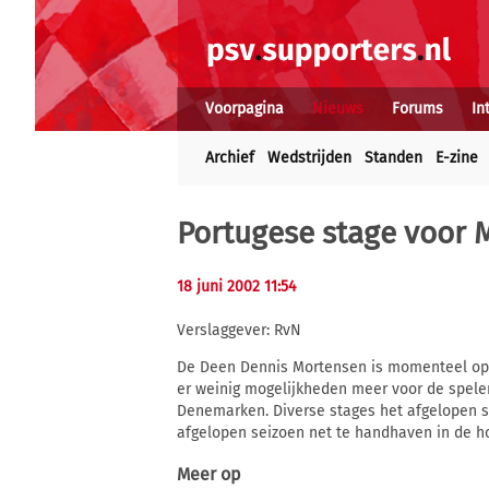
Voorpagina
Nieuws
Forums
In
Archief
Wedstrijden
Standen
E-zine
Portugese stage voor 
18 juni 2002 11:54
Verslaggever: RvN
De Deen Dennis Mortensen is momenteel op st
er weinig mogelijkheden meer voor de speler
Denemarken. Diverse stages het afgelopen se
afgelopen seizoen net te handhaven in de ho
Meer op