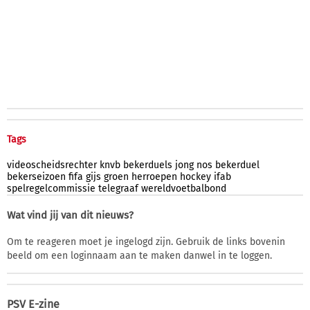
Tags
videoscheidsrechter
knvb
bekerduels
jong
nos
bekerduel
bekerseizoen
fifa
gijs
groen
herroepen
hockey
ifab
spelregelcommissie
telegraaf
wereldvoetbalbond
Wat vind jij van dit nieuws?
Om te reageren moet je ingelogd zijn. Gebruik de links bovenin
beeld om een loginnaam aan te maken danwel in te loggen.
PSV E-zine