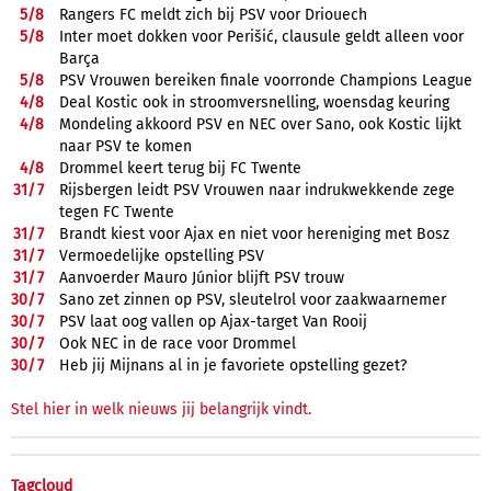
5/
8
Rangers FC meldt zich bij PSV voor Driouech
5/
8
Inter moet dokken voor Perišić, clausule geldt alleen voor
Barça
5/
8
PSV Vrouwen bereiken finale voorronde Champions League
4/
8
Deal Kostic ook in stroomversnelling, woensdag keuring
4/
8
Mondeling akkoord PSV en NEC over Sano, ook Kostic lijkt
naar PSV te komen
4/
8
Drommel keert terug bij FC Twente
31/
7
Rijsbergen leidt PSV Vrouwen naar indrukwekkende zege
tegen FC Twente
31/
7
Brandt kiest voor Ajax en niet voor hereniging met Bosz
31/
7
Vermoedelijke opstelling PSV
31/
7
Aanvoerder Mauro Júnior blijft PSV trouw
30/
7
Sano zet zinnen op PSV, sleutelrol voor zaakwaarnemer
30/
7
PSV laat oog vallen op Ajax-target Van Rooij
30/
7
Ook NEC in de race voor Drommel
30/
7
Heb jij Mijnans al in je favoriete opstelling gezet?
Stel hier in welk nieuws jij belangrijk vindt.
Tagcloud