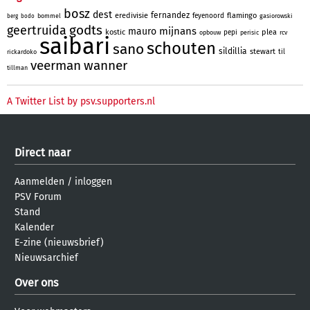
bosz
dest
fernandez
eredivisie
flamingo
feyenoord
bommel
gasiorowski
berg
bodo
godts
geertruida
mijnans
mauro
kostic
plea
pepi
opbouw
perisic
rcv
saibari
schouten
sano
sildillia
stewart
til
rickardoko
veerman
wanner
tillman
A Twitter List by psv.supporters.nl
Direct naar
Aanmelden
/
inloggen
PSV Forum
Stand
Kalender
E-zine (nieuwsbrief)
Nieuwsarchief
Over ons