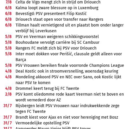
7/
8
Celta de Vigo mengt zich in strijd om Driouech
6/
8
Kalma loopt zware blessure op in Luxemburg
6/
8
Bevestigd: PSV presenteert Filip Kostić
6/
8
Driouech staat open voor transfer naar Rangers
6/
8
Tillman haalt vernietigend uit en plaatst bom onder langer
verblijf bij Leverkusen
5/
8
PSV en Veerman weigeren schikkingsvoorstel
5/
8
Bouhoudane vervolgt carrière bij SC Cambuur
5/
8
Rangers FC meldt zich bij PSV voor Driouech
5/
8
Inter moet dokken voor Perišić, clausule geldt alleen voor
Barça
5/
8
PSV Vrouwen bereiken finale voorronde Champions League
4/
8
Deal Kostic ook in stroomversnelling, woensdag keuring
4/
8
Mondeling akkoord PSV en NEC over Sano, ook Kostic lijkt
naar PSV te komen
4/
8
Drommel keert terug bij FC Twente
2/
8
PSV komt oliedomme rode kaart Veerman niet te boven en
wordt vernederd door AZ
31/
7
Rijsbergen leidt PSV Vrouwen naar indrukwekkende zege
tegen FC Twente
31/
7
Brandt kiest voor Ajax en niet voor hereniging met Bosz
31/
7
Vermoedelijke opstelling PSV
31/
7
Aanvoerder Mauro Júnior blijft PSV trouw