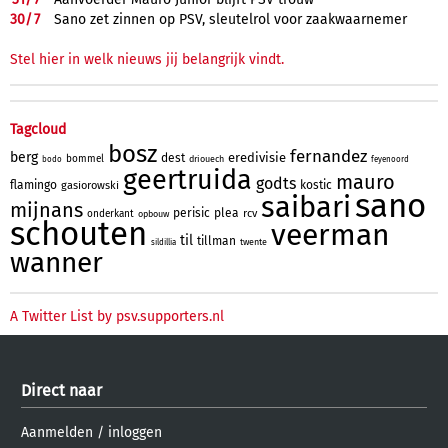
30/
7
Sano zet zinnen op PSV, sleutelrol voor zaakwaarnemer
Stel hier in welk nieuws jij belangrijk vindt.
Tagcloud
bosz
fernandez
berg
eredivisie
dest
bommel
driouech
bodo
feyenoord
geertruida
mauro
godts
flamingo
kostic
gasiorowski
sano
saibari
mijnans
perisic
plea
rcv
onderkant
opbouw
schouten
veerman
til
tillman
twente
sildillia
wanner
A Twitter List by psv.supporters.nl
Direct naar
Aanmelden
/
inloggen