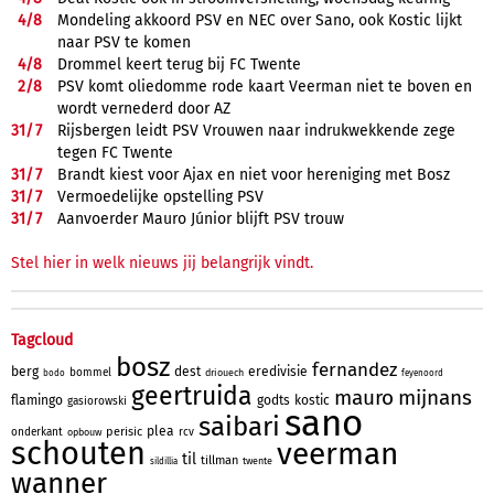
4/
8
Mondeling akkoord PSV en NEC over Sano, ook Kostic lijkt
naar PSV te komen
4/
8
Drommel keert terug bij FC Twente
2/
8
PSV komt oliedomme rode kaart Veerman niet te boven en
wordt vernederd door AZ
31/
7
Rijsbergen leidt PSV Vrouwen naar indrukwekkende zege
tegen FC Twente
31/
7
Brandt kiest voor Ajax en niet voor hereniging met Bosz
31/
7
Vermoedelijke opstelling PSV
31/
7
Aanvoerder Mauro Júnior blijft PSV trouw
Stel hier in welk nieuws jij belangrijk vindt.
Tagcloud
bosz
fernandez
berg
dest
eredivisie
bommel
driouech
bodo
feyenoord
geertruida
mauro
mijnans
flamingo
godts
kostic
gasiorowski
sano
saibari
plea
perisic
onderkant
rcv
opbouw
schouten
veerman
til
tillman
twente
sildillia
wanner