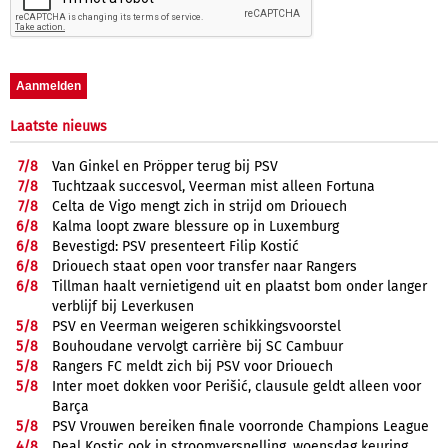
Laatste nieuws
7/
8
Van Ginkel en Pröpper terug bij PSV
7/
8
Tuchtzaak succesvol, Veerman mist alleen Fortuna
7/
8
Celta de Vigo mengt zich in strijd om Driouech
6/
8
Kalma loopt zware blessure op in Luxemburg
6/
8
Bevestigd: PSV presenteert Filip Kostić
6/
8
Driouech staat open voor transfer naar Rangers
6/
8
Tillman haalt vernietigend uit en plaatst bom onder langer
verblijf bij Leverkusen
5/
8
PSV en Veerman weigeren schikkingsvoorstel
5/
8
Bouhoudane vervolgt carrière bij SC Cambuur
5/
8
Rangers FC meldt zich bij PSV voor Driouech
5/
8
Inter moet dokken voor Perišić, clausule geldt alleen voor
Barça
5/
8
PSV Vrouwen bereiken finale voorronde Champions League
4/
8
Deal Kostic ook in stroomversnelling, woensdag keuring