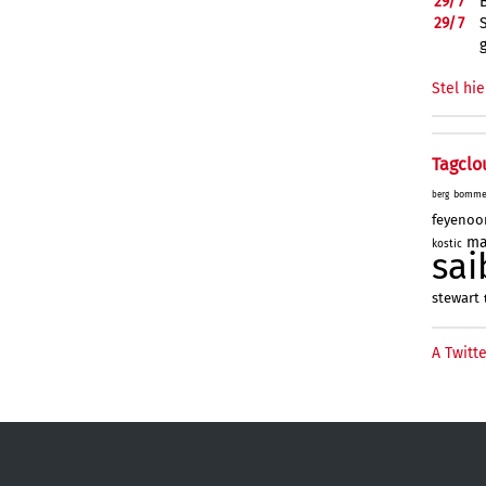
29/
7
29/
7
Stel hie
Tagclo
bomme
berg
feyenoo
ma
kostic
sai
stewart
A Twitte