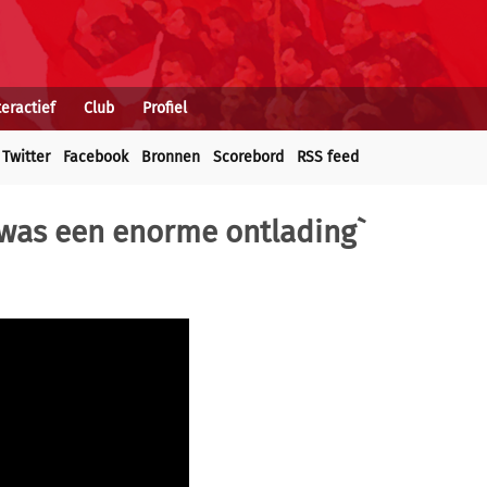
teractief
Club
Profiel
Twitter
Facebook
Bronnen
Scorebord
RSS feed
t was een enorme ontlading`