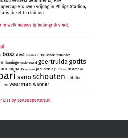
Boadu vertrekt definitief bij PSV
Supercup Vrouwen vrijdag in Philips Stadion,
gratis ticket te claimen
r in welk nieuws jij belangrijk vindt.
ud
bosz
dest
eredivisie
fernandez
l
driouech
godts
geertruida
rd
flamingo
gasiorowski
uro
mijnans
plea
pepi
perisic
rickardoko
opbouw
rcv
bari
schouten
sano
sildillia
veerman
wanner
til
titel
r List by psv.supporters.nl