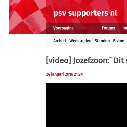
Voorpagina
Nieuws
Forums
In
Archief
Wedstrijden
Standen
E-zine
[video] Jozefzoon:` Di
24 januari 2016 21:24