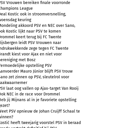
PSV Vrouwen bereiken finale voorronde
Champions League
Deal Kostic ook in stroomversnelling,
woensdag keuring
Mondeling akkoord PSV en NEC over Sano,
ook Kostic lijkt naar PSV te komen
Drommel keert terug bij FC Twente
Rijsbergen leidt PSV Vrouwen naar
indrukwekkende zege tegen FC Twente
Brandt kiest voor Ajax en niet voor
hereniging met Bosz
Vermoedelijke opstelling PSV
Aanvoerder Mauro Júnior blijft PSV trouw
Sano zet zinnen op PSV, sleutelrol voor
zaakwaarnemer
PSV laat oog vallen op Ajax-target Van Rooij
Ook NEC in de race voor Drommel
Heb jij Mijnans al in je favoriete opstelling
gezet?
Weet PSV opnieuw de Johan Cruijff Schaal te
winnen?
Kostić heeft tweejarig voorstel PSV in beraad