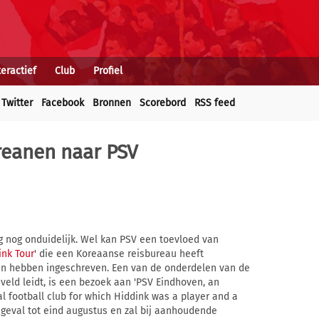
teractief
Club
Profiel
Twitter
Facebook
Bronnen
Scorebord
RSS feed
oreanen naar PSV
g nog onduidelijk. Wel kan PSV een toevloed van
ink Tour
' die een Koreaanse reisbureau heeft
n hebben ingeschreven. Een van de onderdelen van de
veld leidt, is een bezoek aan 'PSV Eindhoven, an
l football club for which Hiddink was a player and a
r geval tot eind augustus en zal bij aanhoudende