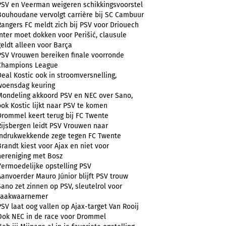
PSV en Veerman weigeren schikkingsvoorstel
Bouhoudane vervolgt carrière bij SC Cambuur
Rangers FC meldt zich bij PSV voor Driouech
Inter moet dokken voor Perišić, clausule
geldt alleen voor Barça
PSV Vrouwen bereiken finale voorronde
Champions League
Deal Kostic ook in stroomversnelling,
woensdag keuring
Mondeling akkoord PSV en NEC over Sano,
ook Kostic lijkt naar PSV te komen
Drommel keert terug bij FC Twente
Rijsbergen leidt PSV Vrouwen naar
indrukwekkende zege tegen FC Twente
Brandt kiest voor Ajax en niet voor
hereniging met Bosz
Vermoedelijke opstelling PSV
Aanvoerder Mauro Júnior blijft PSV trouw
Sano zet zinnen op PSV, sleutelrol voor
zaakwaarnemer
PSV laat oog vallen op Ajax-target Van Rooij
Ook NEC in de race voor Drommel