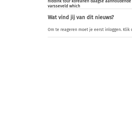
hiddink
tour
koreanen
daagse
aanhoudende
varsseveld
which
Wat vind jij van dit nieuws?
Om te reageren moet je eerst inloggen. Klik 