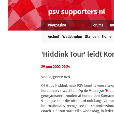
Voorpagina
Nieuws
Forums
In
Archief
Wedstrijden
Standen
E-zine
'Hiddink Tour' leidt K
29 juni 2002 09:24
Verslaggever: RvN
Of Guus Hiddink naar PSV komt is vooralsno
Koreanen verwachten. Op de 9-daagse '
Hidd
georganiseerd zouden al honderden Koreane
9-daagse tour die uiteraard ook langs Varsse
internationally-recognized Dutch professiona
coach'. De tour start elke woensdag, in iede