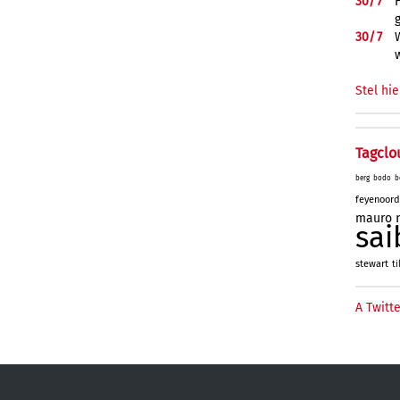
30/
7
30/
7
Stel hie
Tagclo
berg
bodo
b
feyenoord
mauro
sai
stewart
ti
A Twitte