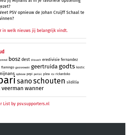
Heb jij Mijnans al in je favoriete opstelling
gezet?
Weet PSV opnieuw de Johan Cruijff Schaal te
winnen?
r in welk nieuws jij belangrijk vindt.
ud
bosz
dest
eredivisie
fernandez
ommel
driouech
godts
geertruida
flamingo
kostic
gasiorowski
mijnans
plea
pepi
rickardoko
opbouw
perisic
rcv
bari
schouten
sano
sildillia
veerman
wanner
l
r List by psv.supporters.nl