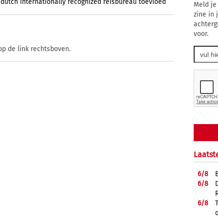
dutch
internationally
recognized
reisbureau
toevloed
Meld je
zine in
achterg
voor.
op de link rechtsboven.
Laatst
6/
8
6/
8
6/
8