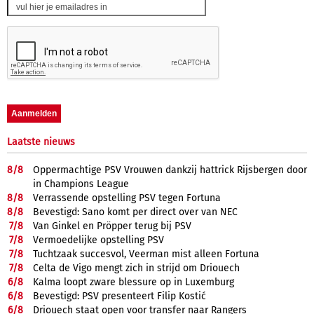
Laatste nieuws
8/
8
Oppermachtige PSV Vrouwen dankzij hattrick Rijsbergen door
in Champions League
8/
8
Verrassende opstelling PSV tegen Fortuna
8/
8
Bevestigd: Sano komt per direct over van NEC
7/
8
Van Ginkel en Pröpper terug bij PSV
7/
8
Vermoedelijke opstelling PSV
7/
8
Tuchtzaak succesvol, Veerman mist alleen Fortuna
7/
8
Celta de Vigo mengt zich in strijd om Driouech
6/
8
Kalma loopt zware blessure op in Luxemburg
6/
8
Bevestigd: PSV presenteert Filip Kostić
6/
8
Driouech staat open voor transfer naar Rangers