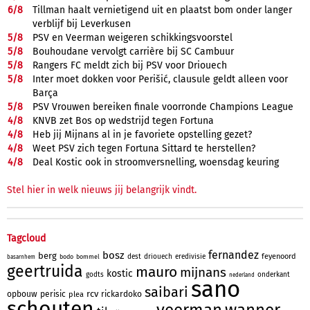
6/
8
Tillman haalt vernietigend uit en plaatst bom onder langer
verblijf bij Leverkusen
5/
8
PSV en Veerman weigeren schikkingsvoorstel
5/
8
Bouhoudane vervolgt carrière bij SC Cambuur
5/
8
Rangers FC meldt zich bij PSV voor Driouech
5/
8
Inter moet dokken voor Perišić, clausule geldt alleen voor
Barça
5/
8
PSV Vrouwen bereiken finale voorronde Champions League
4/
8
KNVB zet Bos op wedstrijd tegen Fortuna
4/
8
Heb jij Mijnans al in je favoriete opstelling gezet?
4/
8
Weet PSV zich tegen Fortuna Sittard te herstellen?
4/
8
Deal Kostic ook in stroomversnelling, woensdag keuring
Stel hier in welk nieuws jij belangrijk vindt.
Tagcloud
fernandez
bosz
berg
feyenoord
dest
driouech
eredivisie
bodo
bommel
basarnhem
geertruida
mauro
mijnans
kostic
godts
onderkant
nederland
sano
saibari
rcv
opbouw
perisic
rickardoko
plea
schouten
veerman
wanner