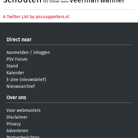
til
tillman
twente
A Twitter List by psv.supporters.nl
Direct naar
Aanmelden
/
inloggen
PSV Forum
Stand
Kalender
E-zine (nieuwsbrief)
Nieuwsarchief
Over ons
Voor webmasters
Disclaimer
Privacy
Adverteren
Partnerberichten