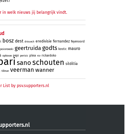
gezet?
r in welk nieuws jij belangrijk vindt.
ud
bosz
dest
eredivisie
fernandez
feyenoord
l
driouech
godts
geertruida
mauro
kostic
gasiorowski
s
plea
pepi
rickardoko
opbouw
perisic
rcv
bari
schouten
sano
sildillia
veerman
wanner
l
tillman
r List by psv.supporters.nl
upporters.nl