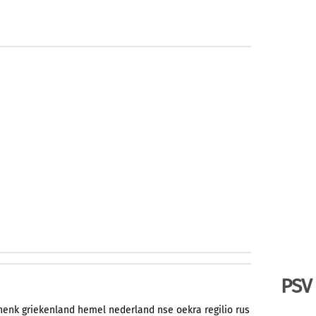
PSV
henk
griekenland
hemel
nederland
nse
oekra
regilio
rus