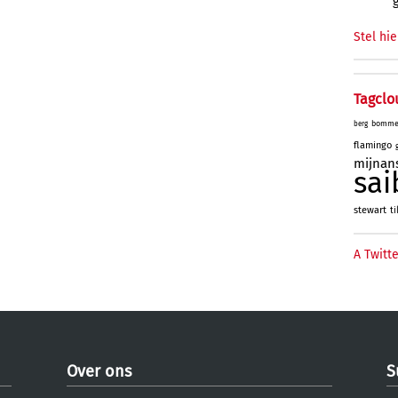
Stel hie
Tagclo
bomme
berg
flamingo
mijnan
sai
stewart
ti
A Twitte
Over ons
S