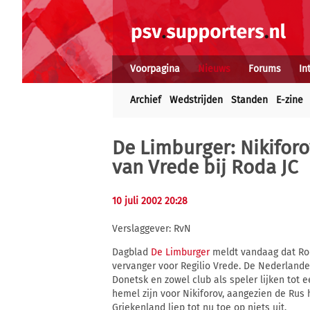
Voorpagina
Nieuws
Forums
In
Archief
Wedstrijden
Standen
E-zine
De Limburger: Nikiforo
van Vrede bij Roda JC
10 juli 2002 20:28
Verslaggever: RvN
Dagblad
De Limburger
meldt vandaag dat Roda
vervanger voor Regilio Vrede. De Nederlande
Donetsk en zowel club als speler lijken tot
hemel zijn voor Nikiforov, aangezien de Rus 
Griekenland liep tot nu toe op niets uit.