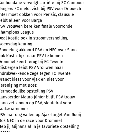
Bouhoudane vervolgt carrière bij SC Cambuur
Rangers FC meldt zich bij PSV voor Driouech
Inter moet dokken voor Perišić, clausule
geldt alleen voor Barça
PSV Vrouwen bereiken finale voorronde
Champions League
Deal Kostic ook in stroomversnelling,
woensdag keuring
Mondeling akkoord PSV en NEC over Sano,
ook Kostic lijkt naar PSV te komen
Drommel keert terug bij FC Twente
Rijsbergen leidt PSV Vrouwen naar
indrukwekkende zege tegen FC Twente
Brandt kiest voor Ajax en niet voor
hereniging met Bosz
Vermoedelijke opstelling PSV
Aanvoerder Mauro Júnior blijft PSV trouw
Sano zet zinnen op PSV, sleutelrol voor
zaakwaarnemer
PSV laat oog vallen op Ajax-target Van Rooij
Ook NEC in de race voor Drommel
Heb jij Mijnans al in je favoriete opstelling