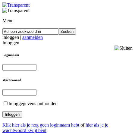
Menu
inloggen
|
aanmelden
Inloggen
Loginnaam
Wachtwoord
Inloggegevens onthouden
Klik hier als je nog geen loginnaam hebt
of
hier als je je
wachtwoord kwijt bent
.