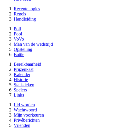
Recente topics
Regels
Handleiding
Poll
Pool
VoVo
Man van de wedstrijd
Opstelling
Battle
Bereikbaarheid
Prijzenkast
Kalender
Historie
Statistieken
Spelers
Links
Lid worden
Wachtwoord
Mijn voorkeuren
Privéberichten
Vrienden