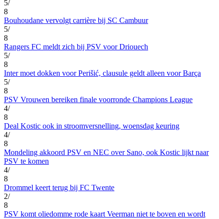
5/
8
Bouhoudane vervolgt carrière bij SC Cambuur
5/
8
Rangers FC meldt zich bij PSV voor Driouech
5/
8
Inter moet dokken voor Perišić, clausule geldt alleen voor Barça
5/
8
PSV Vrouwen bereiken finale voorronde Champions League
4/
8
Deal Kostic ook in stroomversnelling, woensdag keuring
4/
8
Mondeling akkoord PSV en NEC over Sano, ook Kostic lijkt naar
PSV te komen
4/
8
Drommel keert terug bij FC Twente
2/
8
PSV komt oliedomme rode kaart Veerman niet te boven en wordt