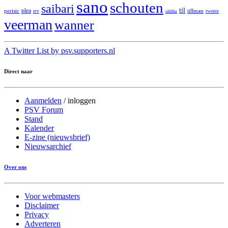
sano
schouten
saibari
til
plea
perisic
tillman
rcv
twente
sildillia
veerman
wanner
A Twitter List by psv.supporters.nl
Direct naar
Aanmelden
/
inloggen
PSV Forum
Stand
Kalender
E-zine (nieuwsbrief)
Nieuwsarchief
Over ons
Voor webmasters
Disclaimer
Privacy
Adverteren