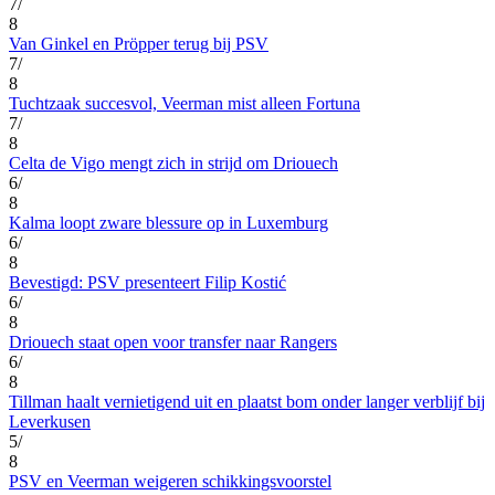
7/
8
Van Ginkel en Pröpper terug bij PSV
7/
8
Tuchtzaak succesvol, Veerman mist alleen Fortuna
7/
8
Celta de Vigo mengt zich in strijd om Driouech
6/
8
Kalma loopt zware blessure op in Luxemburg
6/
8
Bevestigd: PSV presenteert Filip Kostić
6/
8
Driouech staat open voor transfer naar Rangers
6/
8
Tillman haalt vernietigend uit en plaatst bom onder langer verblijf bij
Leverkusen
5/
8
PSV en Veerman weigeren schikkingsvoorstel