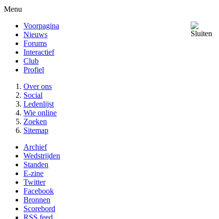
Menu
Voorpagina
Nieuws
Forums
Interactief
Club
Profiel
Over ons
Social
Ledenlijst
Wie online
Zoeken
Sitemap
Archief
Wedstrijden
Standen
E-zine
Twitter
Facebook
Bronnen
Scorebord
RSS feed