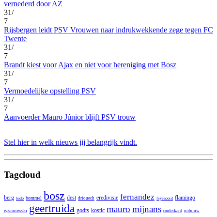
vernederd door AZ
31/
7
Rijsbergen leidt PSV Vrouwen naar indrukwekkende zege tegen FC
Twente
31/
7
Brandt kiest voor Ajax en niet voor hereniging met Bosz
31/
7
Vermoedelijke opstelling PSV
31/
7
Aanvoerder Mauro Júnior blijft PSV trouw
Stel hier in welk nieuws jij belangrijk vindt.
Tagcloud
bosz
fernandez
berg
dest
eredivisie
flamingo
bommel
driouech
bodo
feyenoord
geertruida
mauro
mijnans
godts
kostic
gasiorowski
onderkant
opbouw